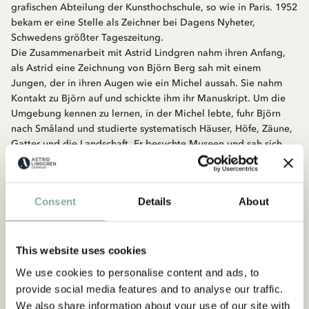
grafischen Abteilung der Kunsthochschule, so wie in Paris. 1952
bekam er eine Stelle als Zeichner bei Dagens Nyheter,
Schwedens größter Tageszeitung.
Die Zusammenarbeit mit Astrid Lindgren nahm ihren Anfang,
als Astrid eine Zeichnung von Björn Berg sah mit einem
Jungen, der in ihren Augen wie ein Michel aussah. Sie nahm
Kontakt zu Björn auf und schickte ihm ihr Manuskript. Um die
Umgebung kennen zu lernen, in der Michel lebte, fuhr Björn
nach Småland und studierte systematisch Häuser, Höfe, Zäune,
Gatter und die Landschaft. Er besuchte Museen und sah sich
alte Fotos von Menschen aus der Gegend an, bis er ein Gefühl
dafür bekam, wie alles ausgesehen hatte.
Björn Berg hat alle Michel-Bücher von Astrid Lindgren
Consent
Details
About
illustriert.
This website uses cookies
We use cookies to personalise content and ads, to
provide social media features and to analyse our traffic.
We also share information about your use of our site with