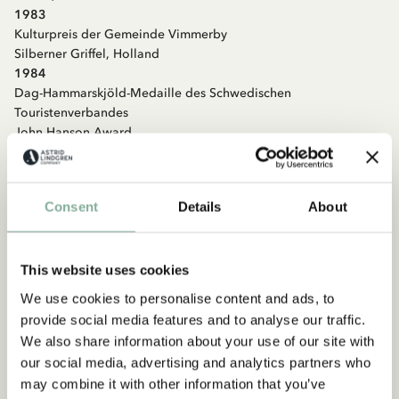
1983
Kulturpreis der Gemeinde Vimmerby
Silberner Griffel, Holland
1984
Dag-Hammarskjöld-Medaille des Schwedischen
Touristenverbandes
John Hanson Award
Mildred L. Batchelder Award, USA
1985
Jovanovic-Zmaj-Kinderbuchpreis, Jugoslawien
Consent
Details
About
Illis Quorum (Orden) der Schwedischen Regierung
Karen-Blixen-Medaille der Dänischen Akademie, Dänemark
Loisirs jeune élus par l´enfant, Frankreich
1986
This website uses cookies
Selma-Lagerlöf-Literaturpreis
We use cookies to personalise content and ads, to
Swedish Council of America’s Swede of the Year
provide social media features and to analyse our traffic.
LEGO-Preis, Dänemark
We also share information about your use of our site with
Tierfreund des Jahres, Schwedischer Tierschutzverband
our social media, advertising and analytics partners who
1987
may combine it with other information that you’ve
Leo-Tolstoi-Preis, Sowjetunion