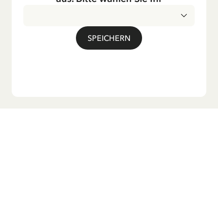
Auch die Lieder aus ihren Geschichten erfreuen sich in der
deutschen Übersetzung großer Beliebtheit, darunter das
bekannte Titellied „Hej, Pippi Langstrumpf“.
SPEICHERN
Möchtest du unseren Newsletter?
Melde dich zu unserem Newsletter an und erhalte
Gutenachtgeschichten, Neuigkeiten, lustige Produkte und
vieles mehr! Außerdem bekommst du einen Rabattcode