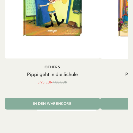
OTHERS
PI
Pippi geht in die Schule
Pip
5.95 EUR
7.00 EUR
IN DEN WARENKORB
I