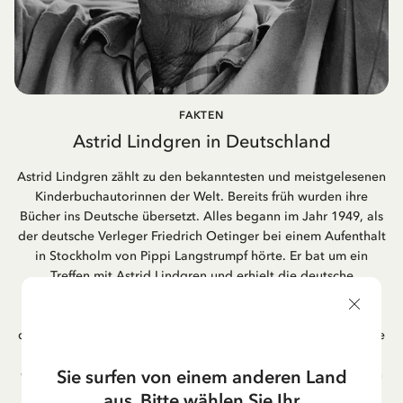
FAKTEN
Astrid Lindgren in Deutschland
Astrid Lindgren zählt zu den bekanntesten und meistgelesenen
Kinderbuchautorinnen der Welt. Bereits früh wurden ihre
Bücher ins Deutsche übersetzt. Alles begann im Jahr 1949, als
der deutsche Verleger Friedrich Oetinger bei einem Aufenthalt
in Stockholm von Pippi Langstrumpf hörte. Er bat um ein
Treffen mit Astrid Lindgren und erhielt die deutsche
Übersetzung der Pippi-Langstrumpf-Trilogie. Bis heute ist der
Hamburger Verlag Friedrich Oetinger der Herausgeber der
deutschen Ausgaben von Astrid Lindgrens Kinderbücher. Viele
der Verfilmungen ihrer Geschichten entstanden als deutsche
Sie surfen von einem anderen Land
Co-Prouktion und werden bis heute regelmäßig im deutschen
Fernsehen ausgestrahlt – insbesondere zur Weihnachtszeit.
aus. Bitte wählen Sie Ihr