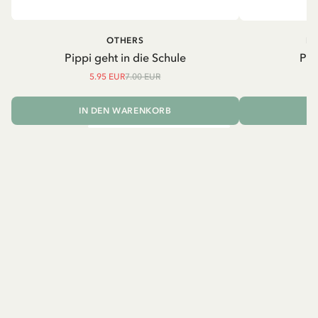
OTHERS
PI
Pippi geht in die Schule
Pip
5.95 EUR
7.00 EUR
IN DEN WARENKORB
I