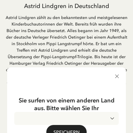
Astrid Lindgren in Deutschland
Astrid Lindgren zählt zu den bekanntesten und meistgelesenen
Kinderbuchautorinnen der Welt. Bereits früh wurden ihre
Bücher ins Deutsche übersetzt. Alles begann im Jahr 1949, als
der deutsche Verleger Friedrich Oetinger bei einem Aufenthalt
in Stockholm von Pippi Langstrumpf hörte. Er bat um ein
Treffen mit Astrid Lindgren und erhielt die deutsche
Übersetzung der Pippi-Langstrumpf-Trilogie. Bis heute ist der
Hamburger Verlag Friedrich Oetinger der Herausgeber der
deutschen Ausgaben von Astrid Lindgrens Kinderbücher. Viele
der Verfilmungen ihrer Geschichten entstanden als deutsche
Co-Prouktion und werden bis heute regelmäßig im deutschen
Fernsehen ausgestrahlt – insbesondere zur Weihnachtszeit.
Auch die Lieder aus ihren Geschichten erfreuen sich in der
Sie surfen von einem anderen Land
deutschen Übersetzung großer Beliebtheit, darunter das
aus. Bitte wählen Sie Ihr
bekannte Titellied „Hej, Pippi Langstrumpf“.
SPEICHERN