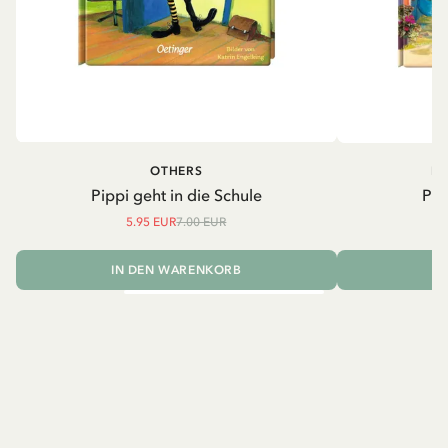
OTHERS
PI
Pippi geht in die Schule
Pip
5.95 EUR
7.00 EUR
IN DEN WARENKORB
I