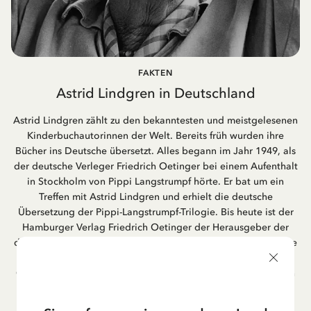
FAKTEN
Astrid Lindgren in Deutschland
Astrid Lindgren zählt zu den bekanntesten und meistgelesenen
Kinderbuchautorinnen der Welt. Bereits früh wurden ihre
Bücher ins Deutsche übersetzt. Alles begann im Jahr 1949, als
der deutsche Verleger Friedrich Oetinger bei einem Aufenthalt
in Stockholm von Pippi Langstrumpf hörte. Er bat um ein
Treffen mit Astrid Lindgren und erhielt die deutsche
Übersetzung der Pippi-Langstrumpf-Trilogie. Bis heute ist der
Hamburger Verlag Friedrich Oetinger der Herausgeber der
deutschen Ausgaben von Astrid Lindgrens Kinderbücher. Viele
der Verfilmungen ihrer Geschichten entstanden als deutsche
Co-Prouktion und werden bis heute regelmäßig im deutschen
Fernsehen ausgestrahlt – insbesondere zur Weihnachtszeit.
Auch die Lieder aus ihren Geschichten erfreuen sich in der