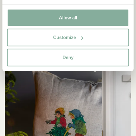
Allow all
EINRICHTUNG
Ähnliche Produkte
Customize
Empfehlungen für dich
ALLE EINRICHTUNG ANZEIGEN
Deny