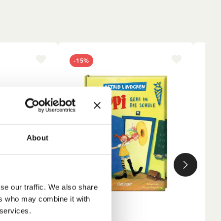
-15%
NE
About
se our traffic. We also share
ers who may combine it with
 services.