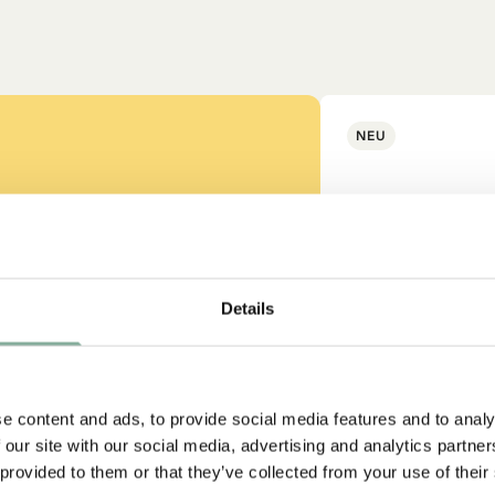
NEU
ss auch gut
Details
strumpf?
e content and ads, to provide social media features and to analy
 our site with our social media, advertising and analytics partn
 provided to them or that they’ve collected from your use of their
-SAMMLUNG