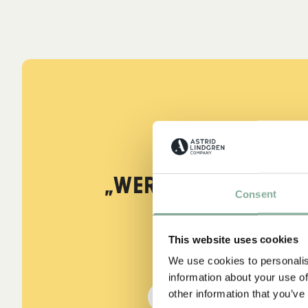
ZITATE
„Wer stark ist, mu
Consent
sein.“
This website uses cookies
aus Kennst du Pippi Lang
We use cookies to personalis
information about your use of
other information that you’ve
DIE PIPPI-LANGSTRUMPF