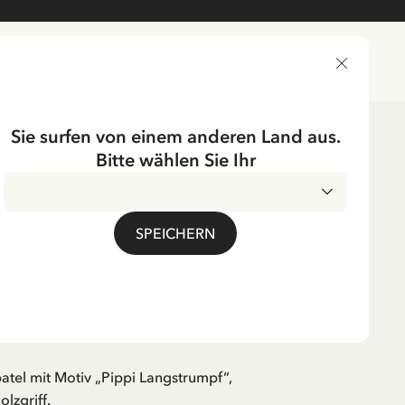
LIEFERLAND
Sie surfen von einem anderen Land aus.
Bitte wählen Sie Ihr
ichtung
Backen
UMPF
SPEICHERN
ippi Langstrumpf, groß,
. MwSt.
atel mit Motiv „Pippi Langstrumpf“,
olzgriff.