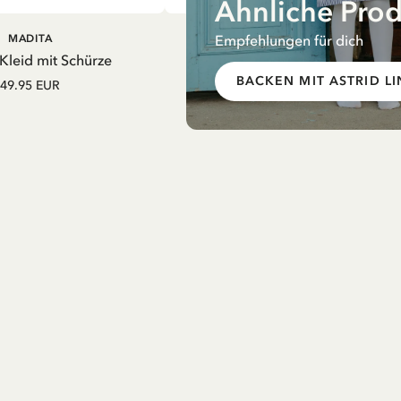
Ähnliche Pro
Empfehlungen für dich
IN DEN
IN DEN
MADITA
MADITA
WARENKORB
WARENK
 Kleid mit Schürze
Lisabet Kleid Flügelärmel
BACKEN MIT ASTRID L
49.95 EUR
42.95 EUR