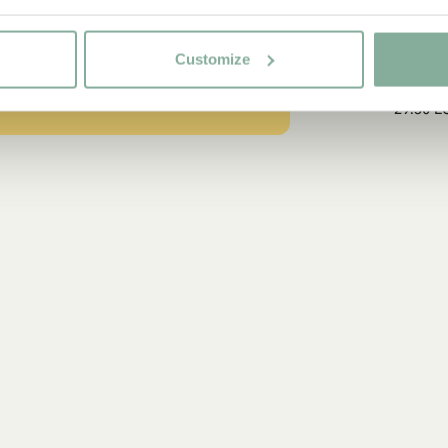
PIPPI LANGS
Shirt Pippi Lang
Customize
Goldkoffer – D
29.50 E