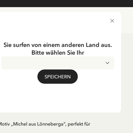
LIEFERLAND
Sie surfen von einem anderen Land aus.
Bitte wählen Sie Ihr
lzeuge
Basteln & Malen
ÖNNEBERGA
SPEICHERN
uch DIN A6, „Michel
neberga“
 EUR
inkl. MwSt.
otiv „Michel aus Lönneberga“, perfekt für