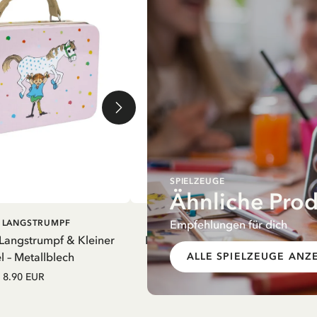
SPIELZEUGE
Ähnliche Pro
EN WARENKORB
IN DEN WARENKORB
Empfehlungen für dich
I LANGSTRUMPF
PIPPI LANGSTRUMPF
 Langstrumpf & Kleiner
Koffer Pippi Langstrumpf Picknick
 – Metallblech
Metallblech
ALLE SPIELZEUGE ANZ
8.90 EUR
8.90 EUR