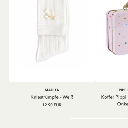
IN D
IN DEN
MADITA
PIPP
WARENKORB
Kniestrümpfe – Weiß
Koffer Pippi
Onkel
12.90 EUR