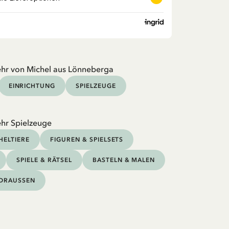
hr von Michel aus Lönneberga
EINRICHTUNG
SPIELZEUGE
hr Spielzeuge
HELTIERE
FIGUREN & SPIELSETS
SPIELE & RÄTSEL
BASTELN & MALEN
DRAUSSEN