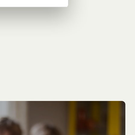
IN DEN WARENKORB
MICHEL AUS LÖNNEBERGA
NEU
Zitatbeutel Michel aus Lönneberga
8.95 EUR