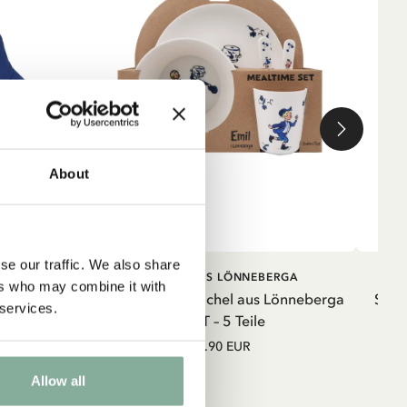
n
About
d
en
se our traffic. We also share
RB
IN DEN WARENKORB
ERGA
MICHEL AUS LÖNNEBERGA
ers who may combine it with
eberga -
Kinderservice Michel aus Lönneberga
Swea
 services.
RPET – 5 Teile
34.90 EUR
Allow all