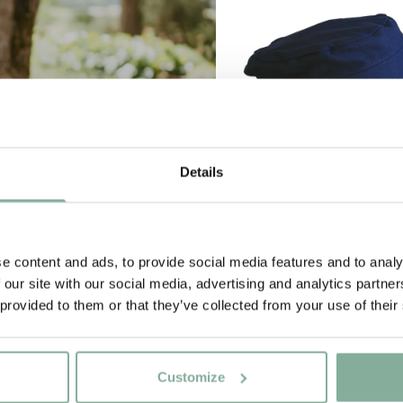
Abonnieren Sie unseren Newsletter und erhalte
Sie 10 % Rabatt!
Details
Werden Sie Abonnent des Astrid Lindgren Store Newsletters un
erhalten Sie exklusive Angebote sowie spannende Fakten über
strid Lindgren. Zusätzlich erhalten Sie 10 % Rabatt auf Ihren erst
Einkauf!
e content and ads, to provide social media features and to analy
IN DEN WARENKO
MICHEL AUS LÖNNEB
 our site with our social media, advertising and analytics partn
Mütze Michel aus Lönn
 provided to them or that they’ve collected from your use of their
Dunkelblau
Ja, ich akzeptiere die
Allgemeinen Geschäftsbedingungen.
18.90 EUR
JETZT MITGLIED WERDEN
Customize