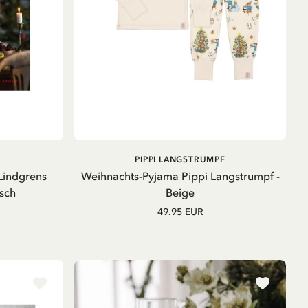
B
IN DEN
PIPPI LANGSTRUMPF
WARENKORB
 Lindgrens
Weihnachts-Pyjama Pippi Langstrumpf -
sch
Beige
49.95 EUR