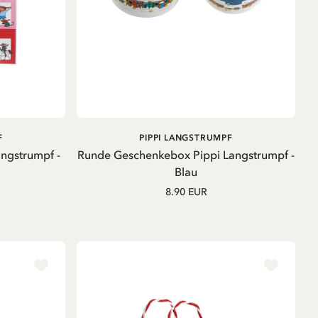
B
IN DEN WARENKORB
F
PIPPI LANGSTRUMPF
angstrumpf -
Runde Geschenkebox Pippi Langstrumpf -
Blau
8.90 EUR