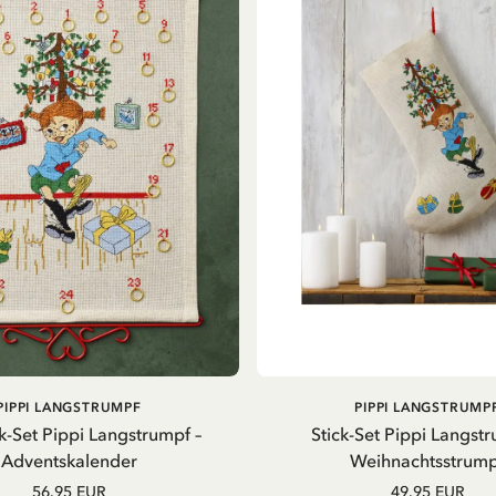
AUSVERKAUFT
IN DEN WARENKOR
PIPPI LANGSTRUMPF
PIPPI LANGSTRUMP
ck-Set Pippi Langstrumpf –
Stick-Set Pippi Langstr
Adventskalender
Weihnachtsstrump
56.95 EUR
49.95 EUR