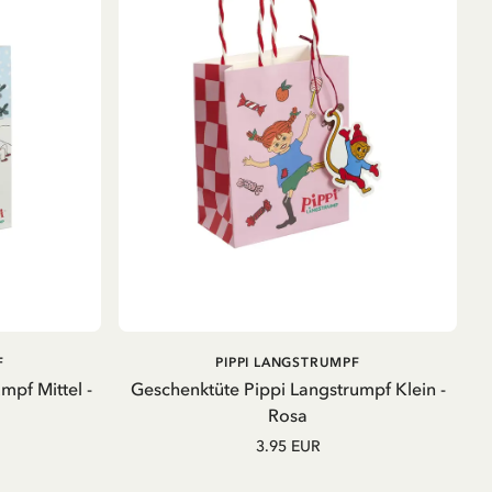
B
AUSVERKAUFT
F
PIPPI LANGSTRUMPF
mpf Mittel -
Geschenktüte Pippi Langstrumpf Klein -
Rosa
3.95 EUR