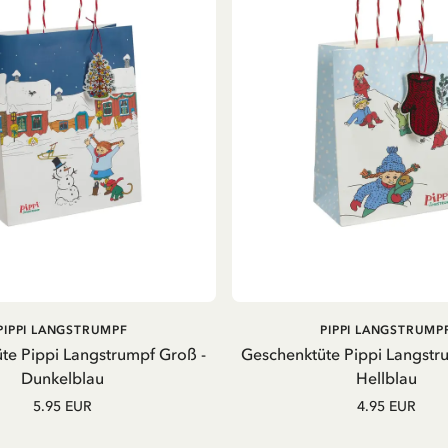
IN DEN WARENKORB
IN DEN WARENKOR
PIPPI LANGSTRUMPF
PIPPI LANGSTRUMP
te Pippi Langstrumpf Groß -
Geschenktüte Pippi Langstru
Dunkelblau
Hellblau
5.95 EUR
4.95 EUR