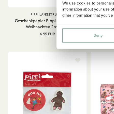
We use cookies to personalis
information about your use of
IN DEN WARENKORB
PIPPI LANGSTRUMPF
other information that you’ve
Geschenkpapier Pippi Langstrumpf
Weihnacht
Weihnachten 2m - Blau
6.95 EUR
Deny