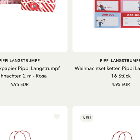
IN DEN WARENKORB
IN DEN WARENKOR
PIPPI LANGSTRUMPF
PIPPI LANGSTRUMP
papier Pippi Langstrumpf
Weihnachtsetiketten Pippi L
hnachten 2 m - Rosa
16 Stück
6.95 EUR
4.95 EUR
NEU