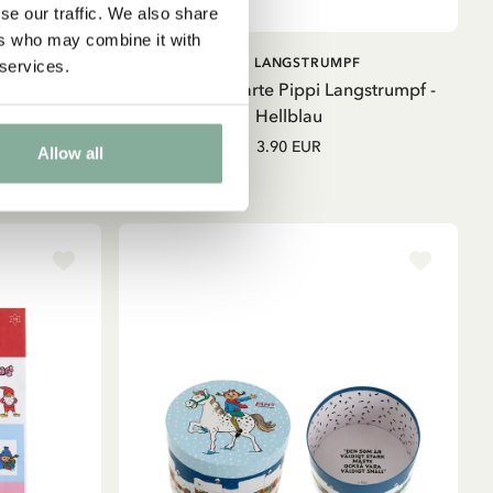
se our traffic. We also share
ers who may combine it with
B
IN DEN WARENKORB
F
PIPPI LANGSTRUMPF
 services.
rumpf - Rosa
Weihnachtskarte Pippi Langstrumpf -
Hellblau
3.90 EUR
Allow all