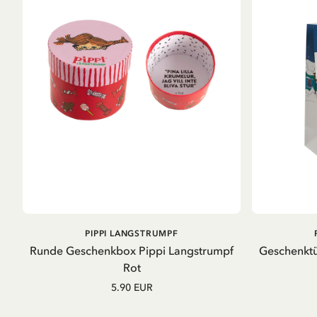
IN DEN WARENKORB
PIPPI LANGSTRUMPF
Runde Geschenkbox Pippi Langstrumpf
Geschenktü
Rot
5.90 EUR