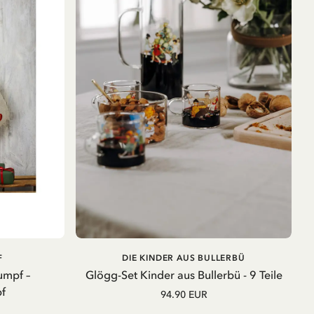
B
AUSVERKAUFT
F
DIE KINDER AUS BULLERBÜ
umpf –
Glögg-Set Kinder aus Bullerbü - 9 Teile
f
94.90 EUR