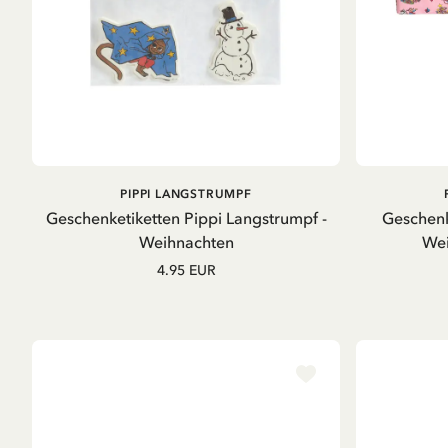
IN DEN WARENKORB
PIPPI LANGSTRUMPF
Geschenketiketten Pippi Langstrumpf -
Geschenk
Weihnachten
Wei
4.95 EUR