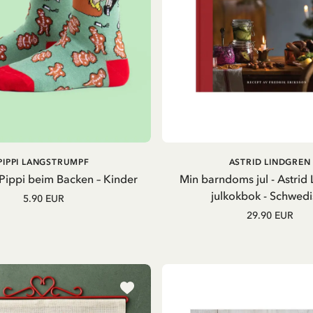
IN DEN WARENKOR
IN DEN
PIPPI LANGSTRUMPF
ASTRID LINDGREN
WARENKORB
Pippi beim Backen – Kinder
Min barndoms jul - Astrid
julkokbok - Schwedi
5.90 EUR
29.90 EUR