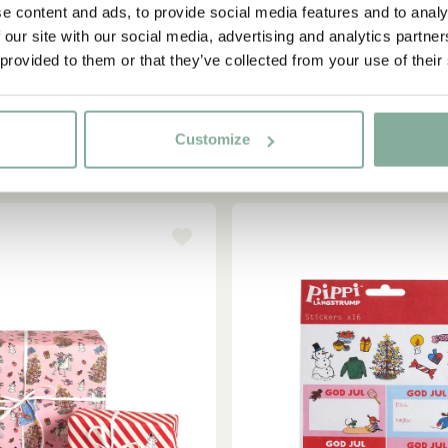
e content and ads, to provide social media features and to analy
 our site with our social media, advertising and analytics partn
IN DEN WARENKORB
IN DEN WARENKOR
PIPPI LANGSTRUMPF
PIPPI LANGSTRUMP
 provided to them or that they’ve collected from your use of their
skarte Pippi Langstrumpf -
Weihnachtskarte Pippi Langst
Dunkelblau
3.90 EUR
3.90 EUR
Customize