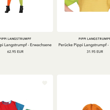
IN DEN WARENKOR
IN DEN
PIPPI LANGSTRUMPF
PIPPI LANGSTRUMP
WARENKORB
pi Langstrumpf - Erwachsene
Perücke Pippi Langstrumpf 
62.95 EUR
31.95 EUR