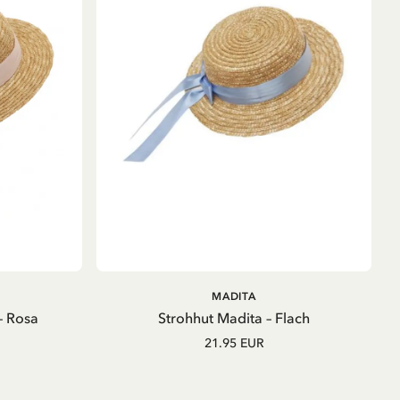
B
IN DEN WARENKORB
MADITA
– Rosa
Strohhut Madita – Flach
21.95 EUR