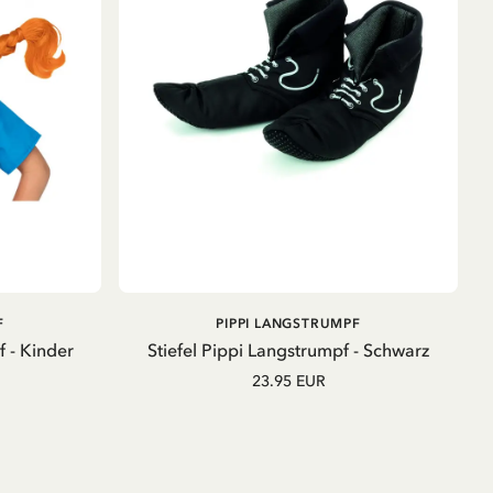
B
IN DEN WARENKORB
F
PIPPI LANGSTRUMPF
 - Kinder
Stiefel Pippi Langstrumpf - Schwarz
23.95 EUR