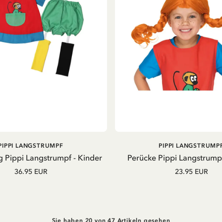
IN DEN WARENKOR
IN DEN
PIPPI LANGSTRUMPF
PIPPI LANGSTRUMP
WARENKORB
g Pippi Langstrumpf - Kinder
Perücke Pippi Langstrumpf
36.95 EUR
23.95 EUR
Sie haben 20 von 47 Artikeln gesehen