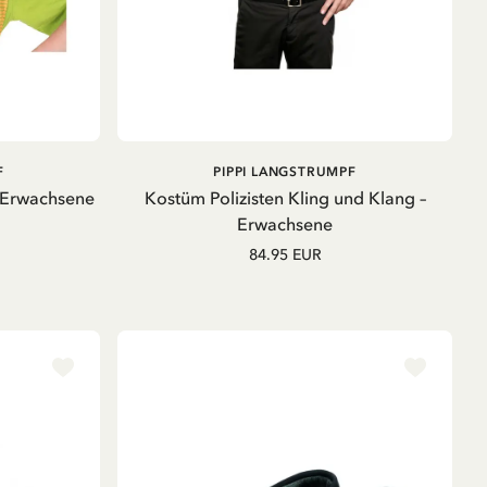
B
IN DEN
F
PIPPI LANGSTRUMPF
WARENKORB
- Erwachsene
Kostüm Polizisten Kling und Klang –
Erwachsene
84.95 EUR