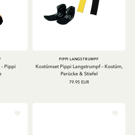
PRODUKT ANSEHEN
F
PIPPI LANGSTRUMPF
 – Pippi
Kostümset Pippi Langstrumpf – Kostüm,
e
Perücke & Stiefel
79.95 EUR