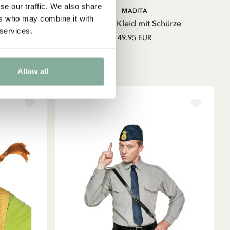
se our traffic. We also share
IN DEN
IN DEN
MADITA
WARENKORB
WARENKORB
ers who may combine it with
ärmel
Lisabet Kleid mit Schürze
 services.
49.95 EUR
Allow all