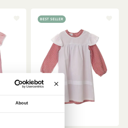
BEST SELLER
en
About
nd
r
sten