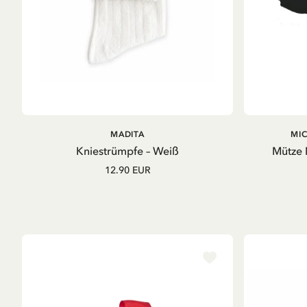
IN DEN
MADITA
MI
WARENKORB
Kniestrümpfe – Weiß
Mütze 
12.90 EUR