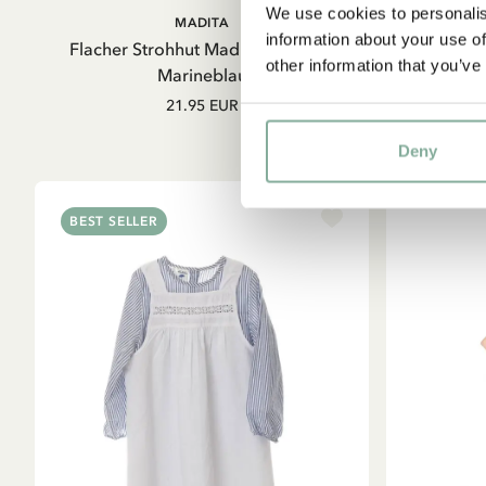
We use cookies to personalis
IN DEN WARENKORB
MADITA
information about your use of
Flacher Strohhut Madita Schleife -
Matro
other information that you’ve
Marineblau
21.95 EUR
Deny
BEST SELLER