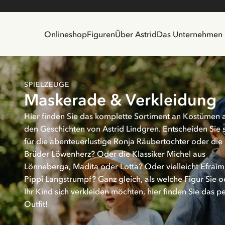
Onlineshop
Figuren
Über Astrid
Das Unternehmen
SPIELZEUGE
Maskerade & Verkleidung
Hier finden Sie das komplette Sortiment an Kostümen 
den Geschichten von Astrid Lindgren. Entscheiden Sie 
für die abenteuerlustige Ronja Räubertochter oder die
Brüder Löwenherz? Oder die Klassiker Michel aus
Lönneberga, Madita oder Lotta? Oder vielleicht Efrai
Pippi Langstrumpf? Ganz gleich, als welche Figur Sie o
Ihr Kind sich verkleiden möchten, hier finden Sie das p
Outfit!