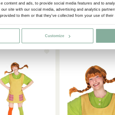
Einkauf!
e content and ads, to provide social media features and to analy
IN DEN
MADITA
MADITA
WARENKORB
 our site with our social media, advertising and analytics partn
senkleid Madita – Blau
Lisabet Kleid Flügel
 provided to them or that they’ve collected from your use of their
49.95 EUR
42.95 EUR
Ja, ich akzeptiere die
Allgemeinen Geschäftsbedingungen.
JETZT MITGLIED WERDEN
Customize