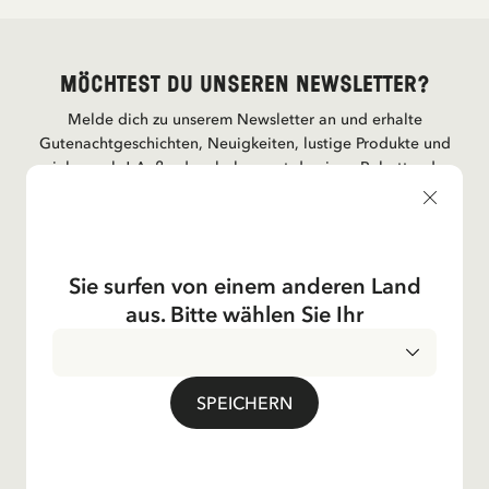
Möchtest du unseren Newsletter?
Melde dich zu unserem Newsletter an und erhalte
Gutenachtgeschichten, Neuigkeiten, lustige Produkte und
vieles mehr! Außerdem bekommst du einen Rabattcode
für 10 % auf deine erste Bestellung.
Sie surfen von einem anderen Land
Ja, ich akzeptiere die
Allgemeinen
Geschäftsbedingungen.
aus. Bitte wählen Sie Ihr
Astrid Lindgren
SPEICHERN
Shop