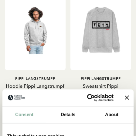
PIPPI LANGSTRUMPF
PIPPI LANGSTRUMPF
Hoodie Pippi Langstrumpf
Sweatshirt Pippi
- Grau
Langstrumpf - Filmstreifen
62.95 EUR
74.95 EUR
Consent
Details
About
GRÖSSE WÄHLEN
GRÖSSE WÄHLEN