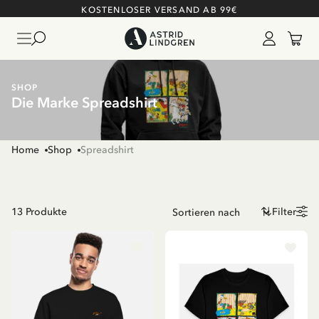
KOSTENLOSER VERSAND AB 99€
SHOP
Die Marke Spreadshirt
Home
Shop
Spreadshirt
13
Produkte
Filter