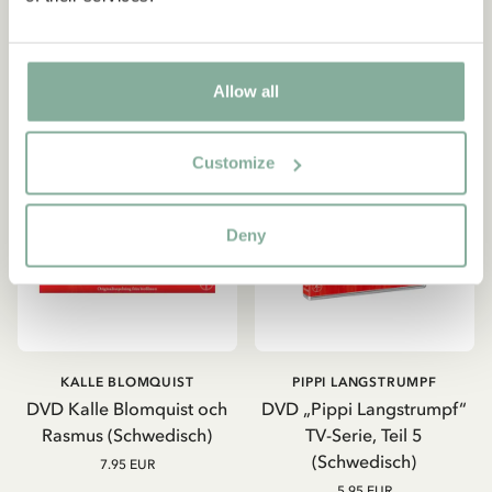
IN DEN WARENKORB
IN DEN WARENKORB
Allow all
Customize
Deny
KALLE BLOMQUIST
PIPPI LANGSTRUMPF
DVD Kalle Blomquist och
DVD „Pippi Langstrumpf“
Rasmus (Schwedisch)
TV-Serie, Teil 5
(Schwedisch)
7.95 EUR
5.95 EUR