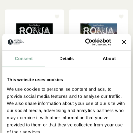
Consent
Details
About
This website uses cookies
We use cookies to personalise content and ads, to
provide social media features and to analyse our traffic.
RONJA RÄUBERTOCHTER
RONJA RÄUBERTOCHTER
We also share information about your use of our site with
DVD „Ronja
DVD „Ronja
our social media, advertising and analytics partners who
Räubertochter“, Band 4/6
Räubertochter“, Band 6/6
may combine it with other information that you’ve
4.95 EUR
4.95 EUR
provided to them or that they’ve collected from your use
of their services.