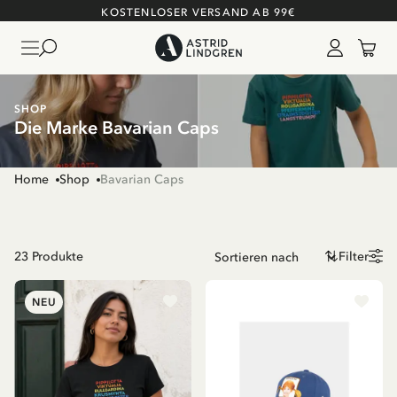
KOSTENLOSER VERSAND AB 99€
SHOP
Die Marke Bavarian Caps
Home
Shop
Bavarian Caps
23
Produkte
Filter
NEU