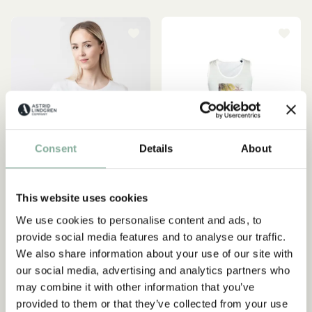
Consent
Details
About
This website uses cookies
We use cookies to personalise content and ads, to
PIPPI LANGSTRUMPF
PIPPI LANGSTRUMPF
provide social media features and to analyse our traffic.
T-Shirt-Pippilotta Weiß –
Top "Pippi unter Palmen" -
We also share information about your use of our site with
Erwachsene
Weiß
our social media, advertising and analytics partners who
44.95 EUR
46.95 EUR
may combine it with other information that you’ve
provided to them or that they’ve collected from your use
GRÖSSE WÄHLEN
GRÖSSE WÄHLEN