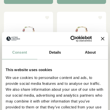
Consent
Details
About
This website uses cookies
We use cookies to personalise content and ads, to
provide social media features and to analyse our traffic.
MICHEL AUS LÖNNEBERGA
MICHEL AUS LÖNNEBERGA
We also share information about your use of our site with
Tragetasche Michel aus
Tragetasche Michel aus
our social media, advertising and analytics partners who
Lönneberga - Weiß
Lönneberga - Beige
may combine it with other information that you’ve
19.50 EUR
19.50 EUR
provided to them or that they’ve collected from your use