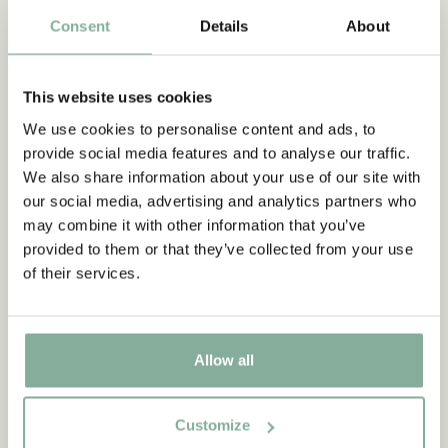
Kunden relevantere und persönlichere Informationen über
unsere Produkte und Angebote bereitzustellen.
Consent
Details
About
In unserer
Datenschutzrichtlinie
finden Sie ausführliche
Informationen darüber, wie wir Ihre persönlichen Daten
verarbeiten.
This website uses cookies
Abmelden
We use cookies to personalise content and ads, to
Das Abonnement ist kostenlos und kann jederzeit gekündigt
provide social media features and to analyse our traffic.
werden. Sie können dies am einfachsten über den Link
"Abmelden" am Ende jeder E-Mail tun, aber Sie können sich
We also share information about your use of our site with
auch an unseren Kundenservice unter
shop@astridlindgren.com
our social media, advertising and analytics partners who
wenden, um weitere Unterstützung zu erhalten.
may combine it with other information that you’ve
provided to them or that they’ve collected from your use
of their services.
Allow all
Customize