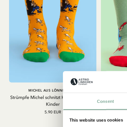
A
IN DEN
MICHEL AUS LÖNNEBERGA
WARENKORB
Strümpfe Michel schnitzt Holzmännchen –
Strümpfe P
Consent
Kinder
W
5.90 EUR
Ast
This website uses cookies