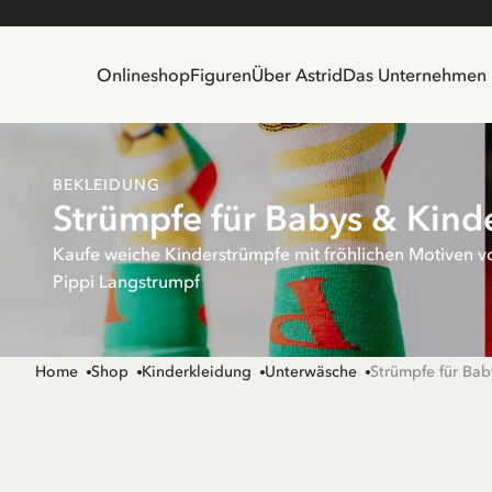
Onlineshop
Figuren
Über Astrid
Das Unternehmen
BEKLEIDUNG
Strümpfe für Babys & Kind
Kaufe weiche Kinderstrümpfe mit fröhlichen Motiven v
Pippi Langstrumpf
Home
Shop
Kinderkleidung
Unterwäsche
Strümpfe für Bab