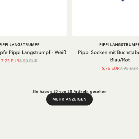
IN DEN
PIPPI LANGSTRUMPF
PIPPI LANGSTRUMP
WARENKORB
pfe Pippi Langstrumpf – Weiß
Pippi Socken mit Buchstabe
Blau/Rot
7.23 EUR
8.50 EUR
6.76 EUR
7.95 EUR
Sie haben 20 von 28 Artikeln gesehen
MEHR ANZEIGEN
Mehr anzeigen