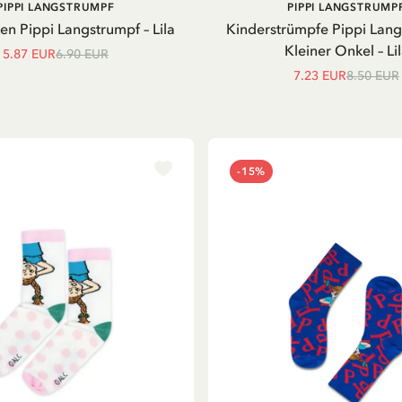
IN DEN
PIPPI LANGSTRUMPF
PIPPI LANGSTRUMP
WARENKORB
n Pippi Langstrumpf – Lila
Kinderstrümpfe Pippi Lan
Kleiner Onkel – Li
5.87 EUR
6.90 EUR
7.23 EUR
8.50 EUR
-15%