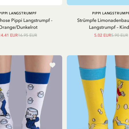
IN DEN
PIPPI LANGSTRUMPF
PIPPI LANGSTRUMP
WARENKORB
hose Pippi Langstrumpf -
Strümpfe Limonadenbau
Orange/Dunkelrot
Langstrumpf – Kind
14.41 EUR
16.95 EUR
5.02 EUR
5.90 EUR