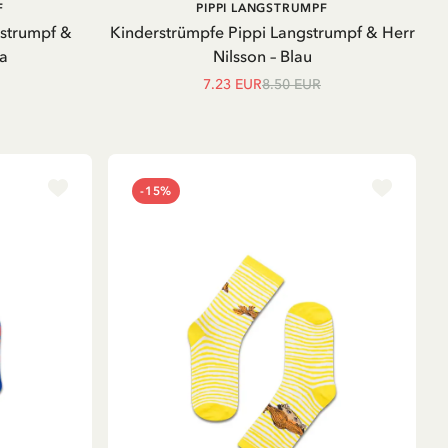
IN DEN
IN DEN
F
PIPPI LANGSTRUMPF
WARENKORB
WARENKORB
gstrumpf &
Kinderstrümpfe Pippi Langstrumpf & Herr
la
Nilsson – Blau
7.23 EUR
8.50 EUR
-15%