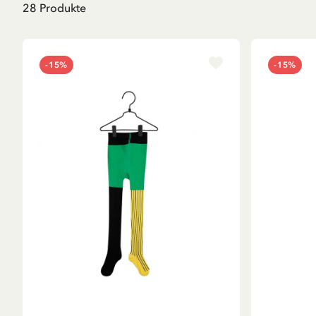
28
Produkte
-15%
-15%