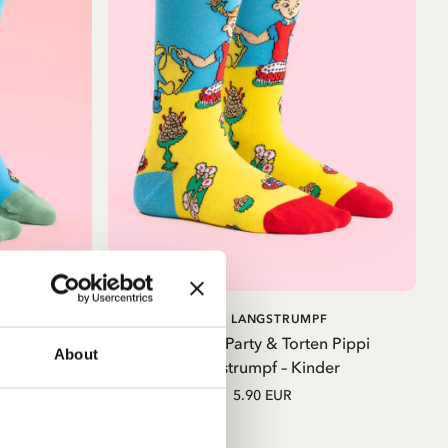
en
IN DEN
IN DEN
PIPPI LANGSTRUMPF
au – Kinder
WARENKORB
WARENKORB
Strümpfe Party & Torten Pippi
About
Langstrumpf – Kinder
nd
r
5.90 EUR
sten