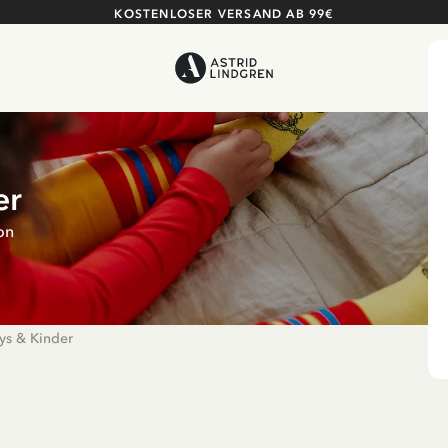
KOSTENLOSER VERSAND AB 99€
er
on
ys & Kinder