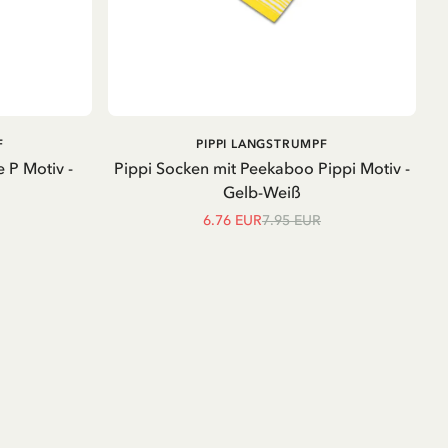
IN DEN
IN DEN
F
PIPPI LANGSTRUMPF
WARENKORB
WARENKORB
 P Motiv -
Pippi Socken mit Peekaboo Pippi Motiv -
Gelb-Weiß
6.76 EUR
7.95 EUR