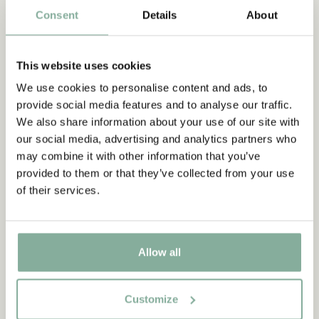
Consent
Details
About
Abonnieren Sie unseren
This website uses cookies
8
Produkte
Filter
Newsletter und erhalten Sie 10
We use cookies to personalise content and ads, to
% Rabatt!
provide social media features and to analyse our traffic.
Werden Sie Abonnent des Astrid Lindgren Store
We also share information about your use of our site with
Newsletters und erhalten Sie exklusive
our social media, advertising and analytics partners who
Angebote sowie spannende Fakten über Astrid
may combine it with other information that you’ve
Lindgren. Zusätzlich erhalten Sie 10 % Rabatt auf
provided to them or that they’ve collected from your use
Ihren ersten Einkauf!
of their services.
Ja, ich akzeptiere die
Allgemeinen
Geschäftsbedingungen.
Allow all
JETZT MITGLIED WERDEN
Customize
PIPPI LANGSTRUMPF
PIPPI LANGSTRUMPF
Tasse - Trallari trallahey...
Cap "Pippilotta Viktualia" -