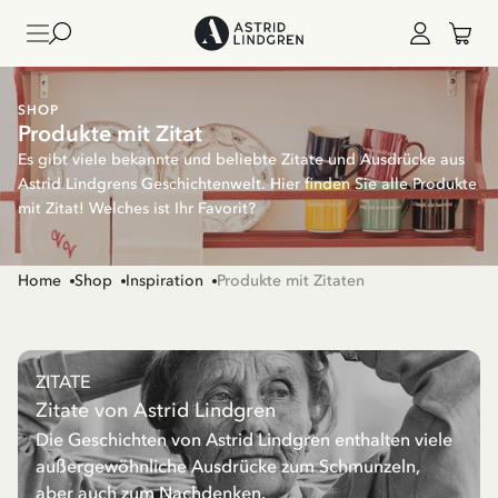
SHOP
Produkte mit Zitat
Es gibt viele bekannte und beliebte Zitate und Ausdrücke aus
Astrid Lindgrens Geschichtenwelt. Hier finden Sie alle Produkte
mit Zitat! Welches ist Ihr Favorit?
Home
Shop
Inspiration
Produkte mit Zitaten
ZITATE
Zitate von Astrid Lindgren
Die Geschichten von Astrid Lindgren enthalten viele
außergewöhnliche Ausdrücke zum Schmunzeln,
aber auch zum Nachdenken.