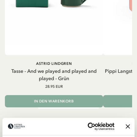
ASTRID LINDGREN
PI
Tasse - And we played and played and
Pippi Langstru
played - Grün
k
28.95 EUR
IN DEN WARENKORB
I
Zeige alle Produkte mit Zitat