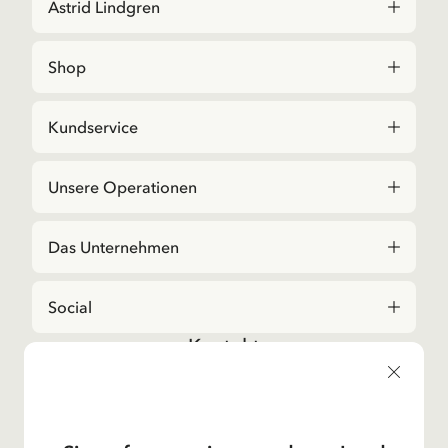
Astrid Lindgren
Shop
Kundservice
Unsere Operationen
Das Unternehmen
Social
Kontakt
Bei Fragen zu Bestellungen und zum Sortiment,
kontaktieren Sie bitte unseren Kundenservice
E-Mail-Adresse
shop@astridlindgren.com