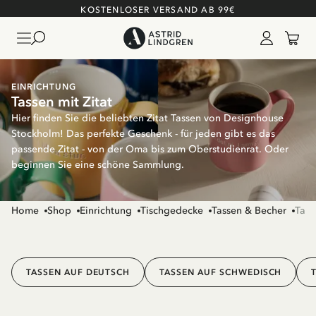
KOSTENLOSER VERSAND AB 99€
EINRICHTUNG
Tassen mit Zitat
Hier finden Sie die beliebten Zitat Tassen von Designhouse
Stockholm! Das perfekte Geschenk - für jeden gibt es das
passende Zitat - von der Oma bis zum Oberstudienrat. Oder
beginnen Sie eine schöne Sammlung.
Home
Shop
Einrichtung
Tischgedecke
Tassen & Becher
Tass
TASSEN AUF DEUTSCH
TASSEN AUF SCHWEDISCH