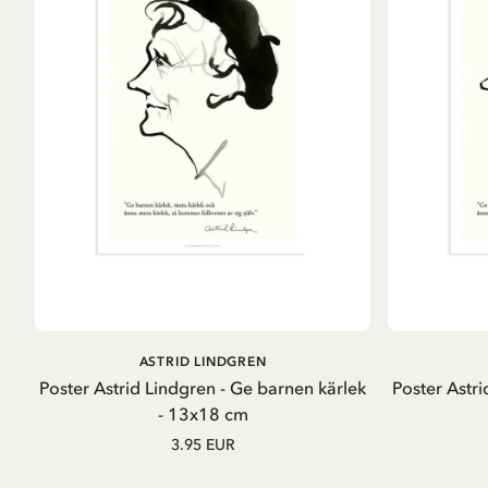
IN DEN WARENKORB
ASTRID LINDGREN
Poster Astrid Lindgren - Ge barnen kärlek
Poster Astri
- 13x18 cm
3.95 EUR