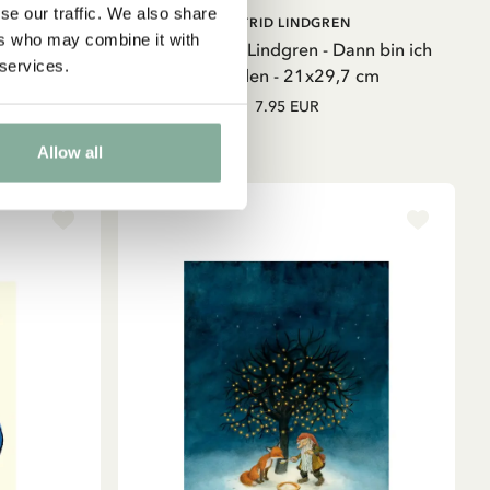
se our traffic. We also share
B
IN DEN WARENKORB
ASTRID LINDGREN
ers who may combine it with
en-Zitat auf
Poster Astrid Lindgren - Dann bin ich
 services.
zufrieden - 21x29,7 cm
7.95 EUR
Allow all