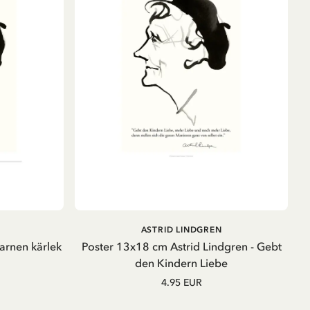
B
IN DEN WARENKORB
ASTRID LINDGREN
barnen kärlek
Poster 13x18 cm Astrid Lindgren - Gebt
den Kindern Liebe
4.95 EUR