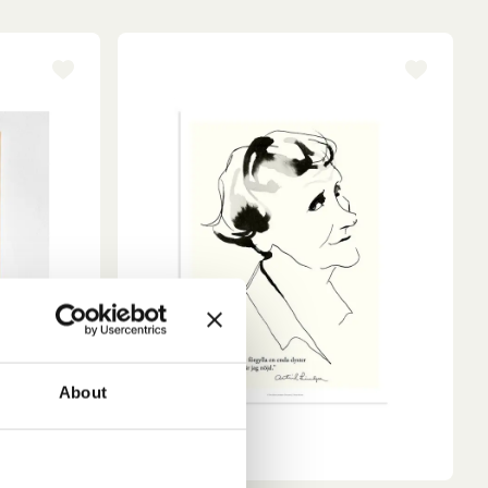
n
About
en