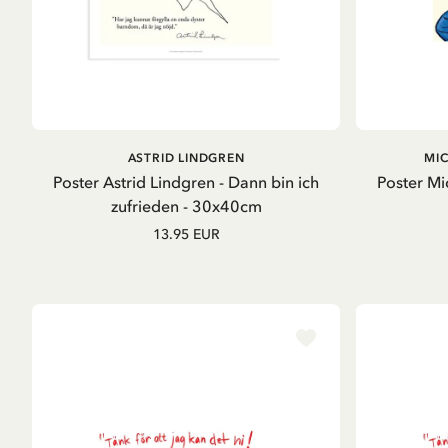
IN DEN WARENKORB
ASTRID LINDGREN
MI
Poster Astrid Lindgren - Dann bin ich
Poster Mi
zufrieden - 30x40cm
13.95 EUR