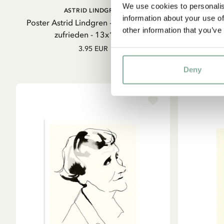
We use cookies to personalis
IN DEN WARENKORB
ASTRID LINDGREN
information about your use of
Poster Astrid Lindgren - Dann bin ich
Stickerei-S
other information that you’ve
zufrieden - 13x18 cm
3.95 EUR
Deny