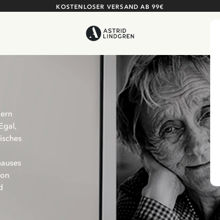
KOSTENLOSER VERSAND AB 99€
dern
Egal,
isches
hauses
von
d