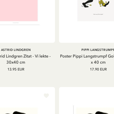
IN DEN WARENKORB
IN DEN WARENKOR
ASTRID LINDGREN
PIPPI LANGSTRUMP
id Lindgren Zitat - Vi lekte -
Poster Pippi Langstrumpf Gol
30x40 cm
x 40 cm
13.95 EUR
17.90 EUR