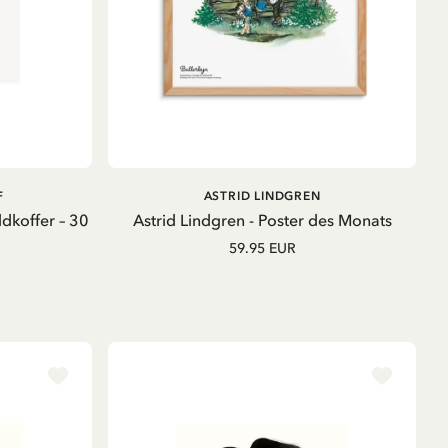
B
IN DEN WARENKORB
F
ASTRID LINDGREN
dkoffer – 30
Astrid Lindgren - Poster des Monats
59.95 EUR