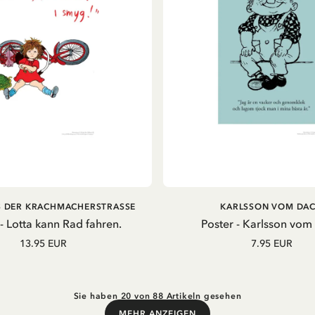
IN DEN WARENKORB
IN DEN WARENKOR
S DER KRACHMACHERSTRASSE
KARLSSON VOM DA
 - Lotta kann Rad fahren.
Poster - Karlsson vom
13.95 EUR
7.95 EUR
Sie haben 20 von 88 Artikeln gesehen
MEHR ANZEIGEN