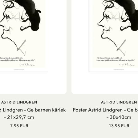
IN DEN WARENKORB
IN DEN WARENKOR
ASTRID LINDGREN
ASTRID LINDGREN
d Lindgren – Ge barnen kärlek
Poster Astrid Lindgren – Ge 
– 21x29,7 cm
– 30x40cm
7.95 EUR
13.95 EUR