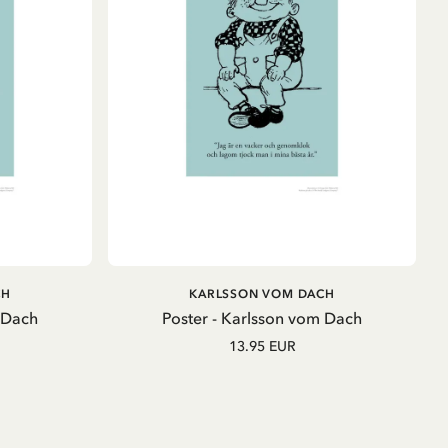
B
IN DEN WARENKORB
CH
KARLSSON VOM DACH
 Dach
Poster - Karlsson vom Dach
13.95 EUR