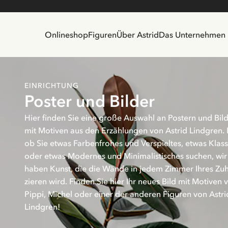
Onlineshop
Figuren
Über Astrid
Das Unternehmen
EINRICHTUNG
Poster und Bilder
Hier finden Sie eine große Auswahl an Postern und Bil
mit Motiven aus den Erzählungen von Astrid Lindgren. 
ob Sie etwas Farbenfrohes und Verspieltes, etwas Klass
oder etwas Modernes und Minimalistisches suchen, wir
haben Kunst, die die Wände in jedem Zimmer Ihres Zu
zieren wird. Finden Sie hier Ihr neues Bild mit Motiven 
Pippi, Michel oder einer der anderen Figuren von Astri
Lindgren!