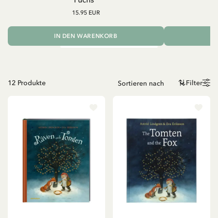
15.95 EUR
IN DEN WARENKORB
I
12
Produkte
Filter