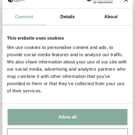
Consent
Details
About
2017
Räven och tomten
THE TOMTEN AND THE FOX
Poster - Tomte und der
This website uses cookies
Fuchs - 30 x 40 cm
We use cookies to personalise content and ads, to
13.95 EUR
provide social media features and to analyse our traffic.
We also share information about your use of our site with
IN DEN WARENKORB
our social media, advertising and analytics partners who
may combine it with other information that you’ve
provided to them or that they’ve collected from your use
of their services.
Allow all