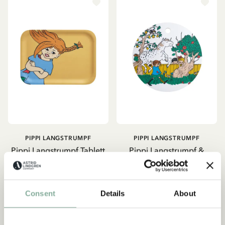
PIPPI LANGSTRUMPF
PIPPI LANGSTRUMPF
Pippi Langstrumpf Tablett
Pippi Langstrumpf &
Birkenfurnier - Gelb
Kleiner Onkel - Tischset
und Tablett
29.95 EUR
29.95 EUR
Consent
Details
About
IN DEN WARENKORB
IN DEN WARENKORB