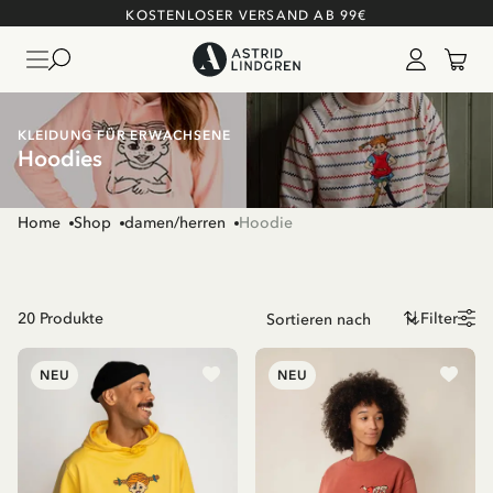
KOSTENLOSER VERSAND AB 99€
KLEIDUNG FÜR ERWACHSENE
Hoodies
Home
Shop
damen/herren
Hoodie
20
Produkte
Filter
NEU
NEU