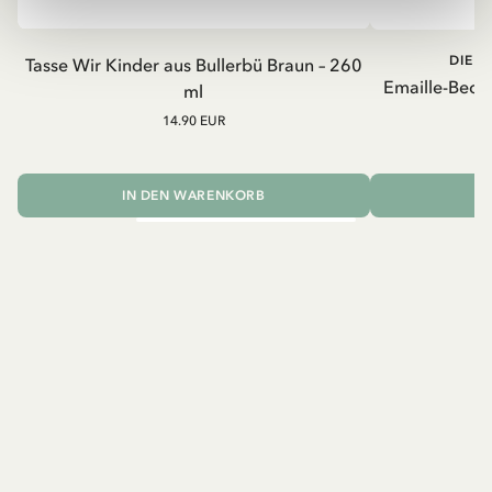
DIE K
Tasse Wir Kinder aus Bullerbü Braun – 260
Emaille-Beche
ml
14.90 EUR
IN DEN WARENKORB
I