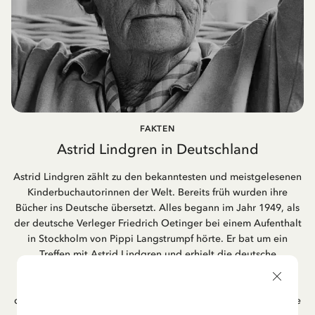
FAKTEN
Astrid Lindgren in Deutschland
Astrid Lindgren zählt zu den bekanntesten und meistgelesenen
Kinderbuchautorinnen der Welt. Bereits früh wurden ihre
Bücher ins Deutsche übersetzt. Alles begann im Jahr 1949, als
der deutsche Verleger Friedrich Oetinger bei einem Aufenthalt
in Stockholm von Pippi Langstrumpf hörte. Er bat um ein
Treffen mit Astrid Lindgren und erhielt die deutsche
Übersetzung der Pippi-Langstrumpf-Trilogie. Bis heute ist der
Hamburger Verlag Friedrich Oetinger der Herausgeber der
deutschen Ausgaben von Astrid Lindgrens Kinderbücher. Viele