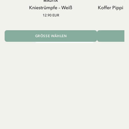
MADITA
PI
Kniestrümpfe – Weiß
Koffer Pippi L
12.90 EUR
GRÖSSE WÄHLEN
I