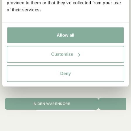
provided to them or that they’ve collected from your use
of their services.
Allow all
Customize
MICHEL AUS LÖNNEBERGA
MICH
Deny
Mütze Michel aus Lönneberga - Dunkelblau
Kinderservice
18.90 EUR
IN DEN WARENKORB
I