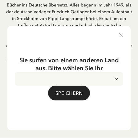
Bücher ins Deutsche übersetzt. Alles begann im Jahr 1949, als
der deutsche Verleger Friedrich Oetinger bei einem Aufenthalt
in Stockholm von Pippi Langstrumpf hörte. Er bat um ein
Treffen mit Astrid Lindgren und erhielt die deutsche
Übersetzung der Pippi-Langstrumpf-Trilogie. Bis heute ist der
Hamburger Verlag Friedrich Oetinger der Herausgeber der
deutschen Ausgaben von Astrid Lindgrens Kinderbücher. Viele
der Verfilmungen ihrer Geschichten entstanden als deutsche
Sie surfen von einem anderen Land
Co-Prouktion und werden bis heute regelmäßig im deutschen
Fernsehen ausgestrahlt – insbesondere zur Weihnachtszeit.
aus. Bitte wählen Sie Ihr
Auch die Lieder aus ihren Geschichten erfreuen sich in der
deutschen Übersetzung großer Beliebtheit, darunter das
bekannte Titellied „Hej, Pippi Langstrumpf“.
SPEICHERN