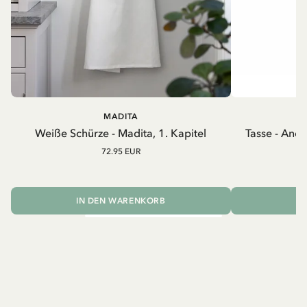
MADITA
A
Weiße Schürze - Madita, 1. Kapitel
Tasse - And
72.95 EUR
IN DEN WARENKORB
I