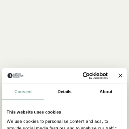
MICHEL AUS LÖNNEBERGA
Alles mit Michel
Consent
Details
About
ALLES MIT MICHEL
This website uses cookies
NEU
NEU
We use cookies to personalise content and ads, to
provide social media features and to analyse our traffic.