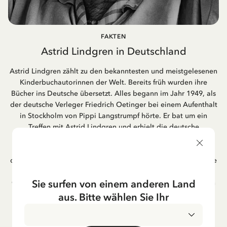
FAKTEN
Astrid Lindgren in Deutschland
Astrid Lindgren zählt zu den bekanntesten und meistgelesenen
Kinderbuchautorinnen der Welt. Bereits früh wurden ihre
Bücher ins Deutsche übersetzt. Alles begann im Jahr 1949, als
der deutsche Verleger Friedrich Oetinger bei einem Aufenthalt
in Stockholm von Pippi Langstrumpf hörte. Er bat um ein
Treffen mit Astrid Lindgren und erhielt die deutsche
Übersetzung der Pippi-Langstrumpf-Trilogie. Bis heute ist der
Hamburger Verlag Friedrich Oetinger der Herausgeber der
deutschen Ausgaben von Astrid Lindgrens Kinderbücher. Viele
der Verfilmungen ihrer Geschichten entstanden als deutsche
Sie surfen von einem anderen Land
Co-Prouktion und werden bis heute regelmäßig im deutschen
Fernsehen ausgestrahlt – insbesondere zur Weihnachtszeit.
aus. Bitte wählen Sie Ihr
Auch die Lieder aus ihren Geschichten erfreuen sich in der
deutschen Übersetzung großer Beliebtheit, darunter das