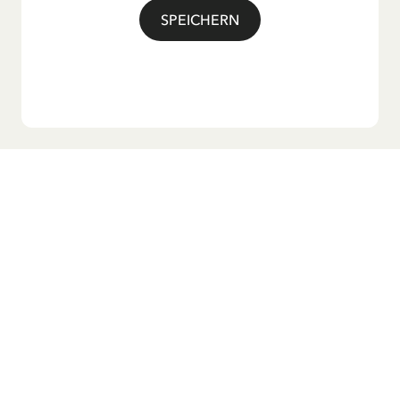
bekannte Titellied „Hej, Pippi Langstrumpf“.
SPEICHERN
Möchtest du unseren Newsletter?
Melde dich zu unserem Newsletter an und erhalte
Gutenachtgeschichten, Neuigkeiten, lustige Produkte und
vieles mehr! Außerdem bekommst du einen Rabattcode
für 10 % auf deine erste Bestellung.