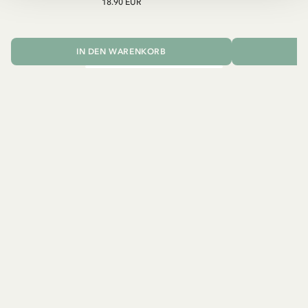
18.90 EUR
IN DEN WARENKORB
I