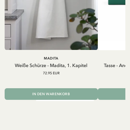
MADITA
A
Weiße Schürze - Madita, 1. Kapitel
Tasse - And
72.95 EUR
IN DEN WARENKORB
I