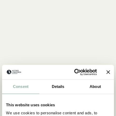
MICHEL AUS LÖNNEBERGA
Consent
Details
About
Alles mit Michel
ALLES MIT MICHEL
This website uses cookies
We use cookies to personalise content and ads, to