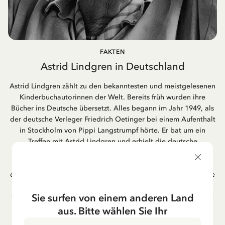
FAKTEN
Astrid Lindgren in Deutschland
Astrid Lindgren zählt zu den bekanntesten und meistgelesenen
Kinderbuchautorinnen der Welt. Bereits früh wurden ihre
Bücher ins Deutsche übersetzt. Alles begann im Jahr 1949, als
der deutsche Verleger Friedrich Oetinger bei einem Aufenthalt
in Stockholm von Pippi Langstrumpf hörte. Er bat um ein
Treffen mit Astrid Lindgren und erhielt die deutsche
Übersetzung der Pippi-Langstrumpf-Trilogie. Bis heute ist der
Hamburger Verlag Friedrich Oetinger der Herausgeber der
deutschen Ausgaben von Astrid Lindgrens Kinderbücher. Viele
der Verfilmungen ihrer Geschichten entstanden als deutsche
Sie surfen von einem anderen Land
Co-Prouktion und werden bis heute regelmäßig im deutschen
Fernsehen ausgestrahlt – insbesondere zur Weihnachtszeit.
aus. Bitte wählen Sie Ihr
Auch die Lieder aus ihren Geschichten erfreuen sich in der