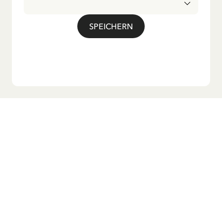
deutschen Übersetzung großer Beliebtheit, darunter das
bekannte Titellied „Hej, Pippi Langstrumpf“.
SPEICHERN
Möchtest du unseren Newsletter?
Melde dich zu unserem Newsletter an und erhalte
Gutenachtgeschichten, Neuigkeiten, lustige Produkte und
vieles mehr! Außerdem bekommst du einen Rabattcode
für 10 % auf deine erste Bestellung.