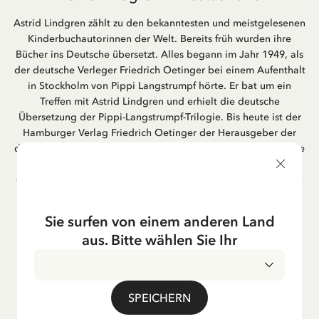
Astrid Lindgren zählt zu den bekanntesten und meistgelesenen
Kinderbuchautorinnen der Welt. Bereits früh wurden ihre
Bücher ins Deutsche übersetzt. Alles begann im Jahr 1949, als
der deutsche Verleger Friedrich Oetinger bei einem Aufenthalt
in Stockholm von Pippi Langstrumpf hörte. Er bat um ein
Treffen mit Astrid Lindgren und erhielt die deutsche
Übersetzung der Pippi-Langstrumpf-Trilogie. Bis heute ist der
Hamburger Verlag Friedrich Oetinger der Herausgeber der
deutschen Ausgaben von Astrid Lindgrens Kinderbücher. Viele
der Verfilmungen ihrer Geschichten entstanden als deutsche
Co-Prouktion und werden bis heute regelmäßig im deutschen
Fernsehen ausgestrahlt – insbesondere zur Weihnachtszeit.
Auch die Lieder aus ihren Geschichten erfreuen sich in der
Sie surfen von einem anderen Land
deutschen Übersetzung großer Beliebtheit, darunter das
aus. Bitte wählen Sie Ihr
bekannte Titellied „Hej, Pippi Langstrumpf“.
SPEICHERN