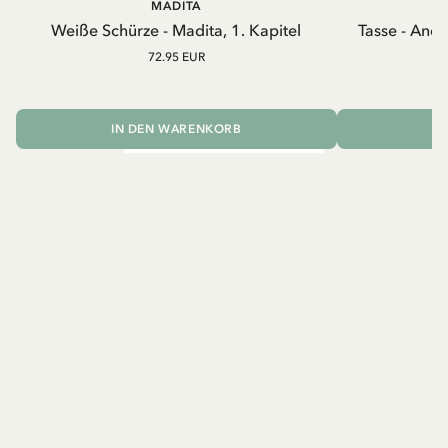
MADITA
A
Weiße Schürze - Madita, 1. Kapitel
Tasse - And
72.95 EUR
IN DEN WARENKORB
I