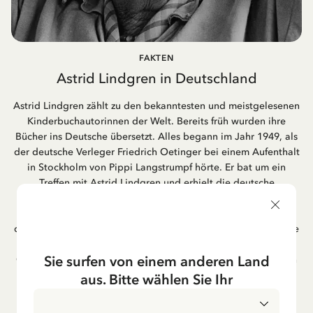
FAKTEN
Astrid Lindgren in Deutschland
Astrid Lindgren zählt zu den bekanntesten und meistgelesenen
Kinderbuchautorinnen der Welt. Bereits früh wurden ihre
Bücher ins Deutsche übersetzt. Alles begann im Jahr 1949, als
der deutsche Verleger Friedrich Oetinger bei einem Aufenthalt
in Stockholm von Pippi Langstrumpf hörte. Er bat um ein
Treffen mit Astrid Lindgren und erhielt die deutsche
Übersetzung der Pippi-Langstrumpf-Trilogie. Bis heute ist der
Hamburger Verlag Friedrich Oetinger der Herausgeber der
deutschen Ausgaben von Astrid Lindgrens Kinderbücher. Viele
der Verfilmungen ihrer Geschichten entstanden als deutsche
Sie surfen von einem anderen Land
Co-Prouktion und werden bis heute regelmäßig im deutschen
Fernsehen ausgestrahlt – insbesondere zur Weihnachtszeit.
aus. Bitte wählen Sie Ihr
Auch die Lieder aus ihren Geschichten erfreuen sich in der
deutschen Übersetzung großer Beliebtheit, darunter das