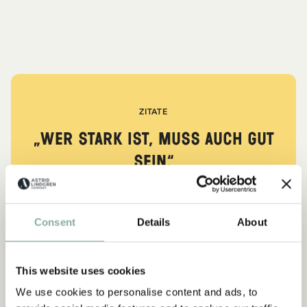
ZITATE
„Wer stark ist, muss auch gut
sein.“
aus Kennst du Pippi Langstrumpf?
Consent
Details
About
DIE PIPPI-LANGSTRUMPF-SAMMLUNG
This website uses cookies
We use cookies to personalise content and ads, to
NEU
-15%