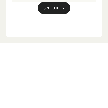
bekannte Titellied „Hej, Pippi Langstrumpf“.
SPEICHERN
Möchtest du unseren Newsletter?
Melde dich zu unserem Newsletter an und erhalte
Gutenachtgeschichten, Neuigkeiten, lustige Produkte und
vieles mehr! Außerdem bekommst du einen Rabattcode
für 10 % auf deine erste Bestellung.