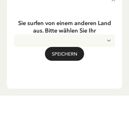
Co-Prouktion und werden bis heute regelmäßig im deutschen
Fernsehen ausgestrahlt – insbesondere zur Weihnachtszeit.
Auch die Lieder aus ihren Geschichten erfreuen sich in der
Sie surfen von einem anderen Land
deutschen Übersetzung großer Beliebtheit, darunter das
aus. Bitte wählen Sie Ihr
bekannte Titellied „Hej, Pippi Langstrumpf“.
SPEICHERN