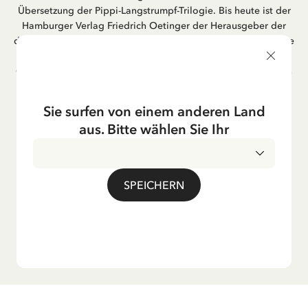
Übersetzung der Pippi-Langstrumpf-Trilogie. Bis heute ist der
Hamburger Verlag Friedrich Oetinger der Herausgeber der
deutschen Ausgaben von Astrid Lindgrens Kinderbücher. Viele
der Verfilmungen ihrer Geschichten entstanden als deutsche
Co-Prouktion und werden bis heute regelmäßig im deutschen
Fernsehen ausgestrahlt – insbesondere zur Weihnachtszeit.
Auch die Lieder aus ihren Geschichten erfreuen sich in der
Sie surfen von einem anderen Land
deutschen Übersetzung großer Beliebtheit, darunter das
aus. Bitte wählen Sie Ihr
bekannte Titellied „Hej, Pippi Langstrumpf“.
SPEICHERN