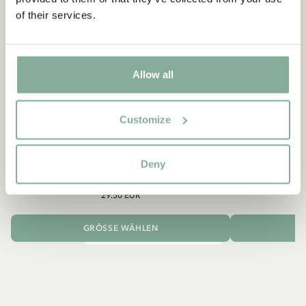
of their services.
Allow all
Customize
PIPPI LANGSTRUMPF
Shirt Pippi Langstrumpf mit Goldkoffer –
Pippi
Deny
Dunkelblau
29.50 EUR
GRÖSSE WÄHLEN
I