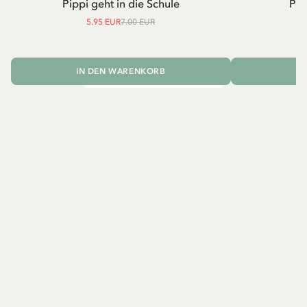
Pippi geht in die Schule
Pip
5.95 EUR
7.00 EUR
IN DEN WARENKORB
I