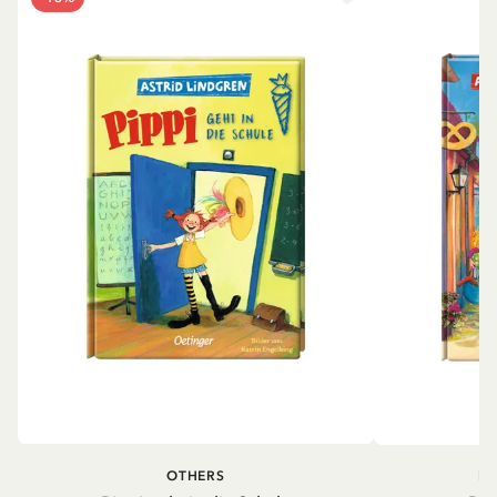
OTHERS
PI