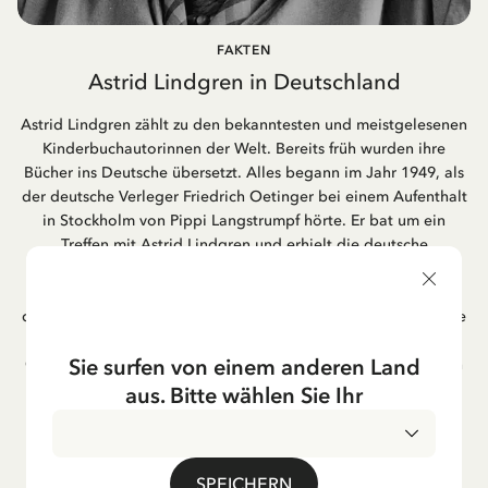
FAKTEN
Astrid Lindgren in Deutschland
Astrid Lindgren zählt zu den bekanntesten und meistgelesenen
Kinderbuchautorinnen der Welt. Bereits früh wurden ihre
Bücher ins Deutsche übersetzt. Alles begann im Jahr 1949, als
der deutsche Verleger Friedrich Oetinger bei einem Aufenthalt
in Stockholm von Pippi Langstrumpf hörte. Er bat um ein
Treffen mit Astrid Lindgren und erhielt die deutsche
Übersetzung der Pippi-Langstrumpf-Trilogie. Bis heute ist der
Hamburger Verlag Friedrich Oetinger der Herausgeber der
deutschen Ausgaben von Astrid Lindgrens Kinderbücher. Viele
der Verfilmungen ihrer Geschichten entstanden als deutsche
Sie surfen von einem anderen Land
Co-Prouktion und werden bis heute regelmäßig im deutschen
Fernsehen ausgestrahlt – insbesondere zur Weihnachtszeit.
aus. Bitte wählen Sie Ihr
Auch die Lieder aus ihren Geschichten erfreuen sich in der
deutschen Übersetzung großer Beliebtheit, darunter das
bekannte Titellied „Hej, Pippi Langstrumpf“.
SPEICHERN