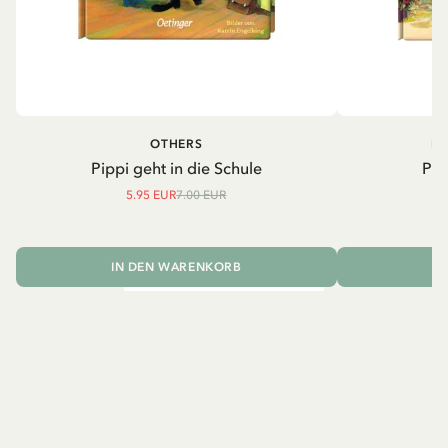
OTHERS
PI
Pippi geht in die Schule
Pip
5.95 EUR
7.00 EUR
IN DEN WARENKORB
I