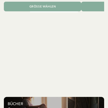
GRÖSSE WÄHLEN
I
BÜCHER