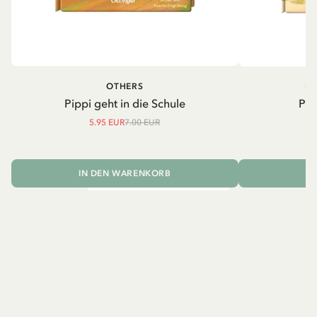
OTHERS
PI
Pippi geht in die Schule
Pip
5.95 EUR
7.00 EUR
IN DEN WARENKORB
I