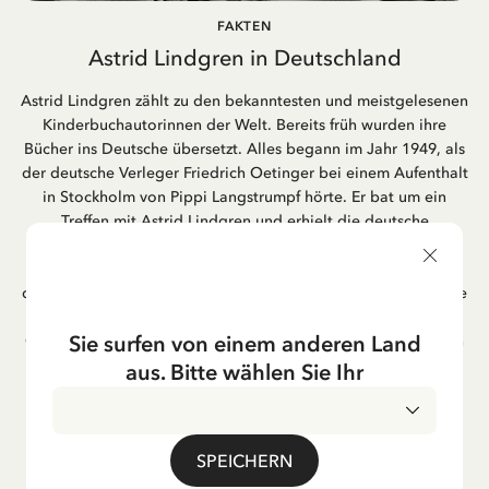
FAKTEN
Astrid Lindgren in Deutschland
Astrid Lindgren zählt zu den bekanntesten und meistgelesenen
Kinderbuchautorinnen der Welt. Bereits früh wurden ihre
Bücher ins Deutsche übersetzt. Alles begann im Jahr 1949, als
der deutsche Verleger Friedrich Oetinger bei einem Aufenthalt
in Stockholm von Pippi Langstrumpf hörte. Er bat um ein
Treffen mit Astrid Lindgren und erhielt die deutsche
Übersetzung der Pippi-Langstrumpf-Trilogie. Bis heute ist der
Hamburger Verlag Friedrich Oetinger der Herausgeber der
deutschen Ausgaben von Astrid Lindgrens Kinderbücher. Viele
der Verfilmungen ihrer Geschichten entstanden als deutsche
Sie surfen von einem anderen Land
Co-Prouktion und werden bis heute regelmäßig im deutschen
Fernsehen ausgestrahlt – insbesondere zur Weihnachtszeit.
aus. Bitte wählen Sie Ihr
Auch die Lieder aus ihren Geschichten erfreuen sich in der
deutschen Übersetzung großer Beliebtheit, darunter das
bekannte Titellied „Hej, Pippi Langstrumpf“.
SPEICHERN