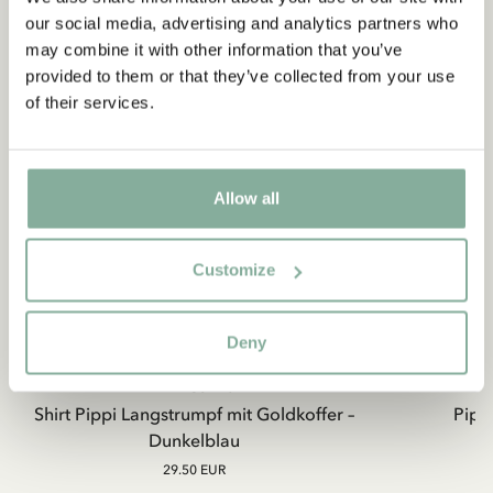
Newsletters und erhalten Sie exklusive
our social media, advertising and analytics partners who
Angebote sowie spannende Fakten über Astrid
may combine it with other information that you’ve
Lindgren. Zusätzlich erhalten Sie 10 % Rabatt auf
provided to them or that they’ve collected from your use
Ihren ersten Einkauf!
of their services.
Ja, ich akzeptiere die
Allgemeinen
Geschäftsbedingungen.
Allow all
JETZT MITGLIED WERDEN
Customize
Deny
PIPPI LANGSTRUMPF
Shirt Pippi Langstrumpf mit Goldkoffer –
Pippi
Dunkelblau
29.50 EUR