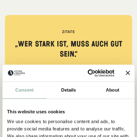
ZITATE
„Wer stark ist, muss auch gut
sein.“
aus Kennst du Pippi Langstrumpf?
DIE PIPPI-LANGSTRUMPF-SAMMLUNG
Consent
Details
About
Abonnieren Sie unseren
This website uses cookies
NEU
-15%
Newsletter und erhalten Sie 10
We use cookies to personalise content and ads, to
% Rabatt!
provide social media features and to analyse our traffic.
Werden Sie Abonnent des Astrid Lindgren Store
We also share information about your use of our site with