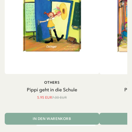
OTHERS
PI
Pippi geht in die Schule
Pip
5.95 EUR
7.00 EUR
IN DEN WARENKORB
I