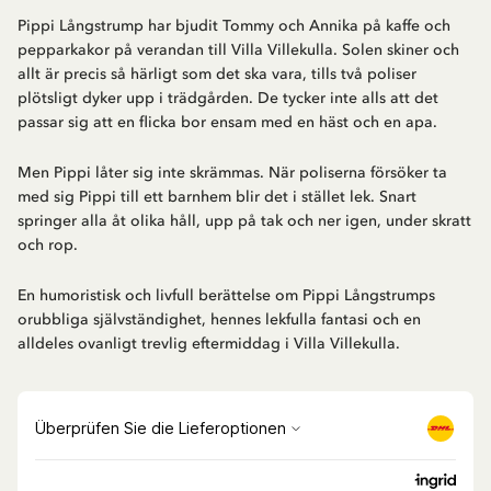
Pippi Långstrump har bjudit Tommy och Annika på kaffe och
pepparkakor på verandan till Villa Villekulla. Solen skiner och
allt är precis så härligt som det ska vara, tills två poliser
plötsligt dyker upp i trädgården. De tycker inte alls att det
passar sig att en flicka bor ensam med en häst och en apa.
Men Pippi låter sig inte skrämmas. När poliserna försöker ta
med sig Pippi till ett barnhem blir det i stället lek. Snart
springer alla åt olika håll, upp på tak och ner igen, under skratt
och rop.
En humoristisk och livfull berättelse om Pippi Långstrumps
orubbliga självständighet, hennes lekfulla fantasi och en
alldeles ovanligt trevlig eftermiddag i Villa Villekulla.