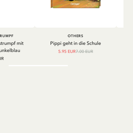
IN DEN WARENKORB
IN DEN
TRUMPF
OTHERS
WARENKORB
strumpf mit
Pippi geht in die Schule
Shir
unkelblau
5.95 EUR
7.00 EUR
UR