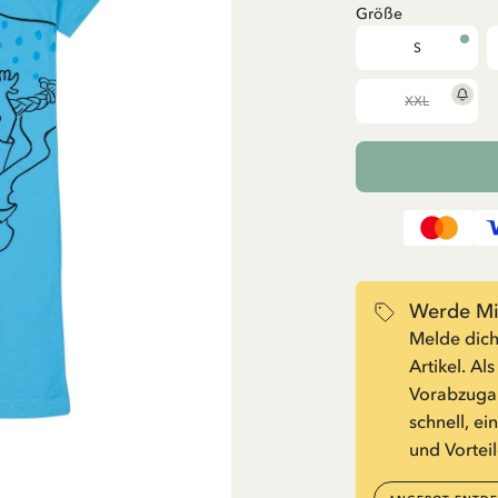
Größe
S
XXL
Werde Mit
Melde dich
Artikel. Al
Vorabzugan
schnell, ei
und Vorteil