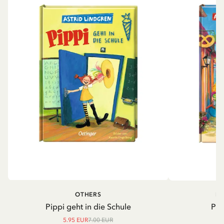
OTHERS
PI
Pippi geht in die Schule
Pip
5.95 EUR
7.00 EUR