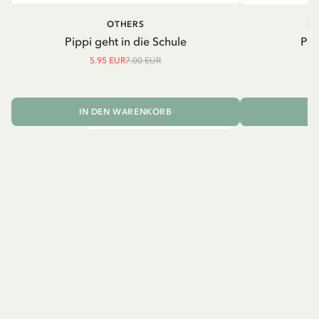
OTHERS
PI
Pippi geht in die Schule
Pip
5.95 EUR
7.00 EUR
IN DEN WARENKORB
I