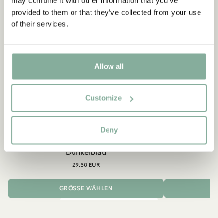
may combine it with other information that you’ve
provided to them or that they’ve collected from your use
of their services.
Allow all
Customize
PIPPI LANGSTRUMPF
Deny
Shirt Pippi Langstrumpf mit Goldkoffer –
Pippi
Dunkelblau
29.50 EUR
GRÖSSE WÄHLEN
I