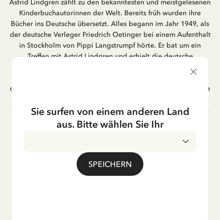
Astrid Lindgren zählt zu den bekanntesten und meistgelesenen
Kinderbuchautorinnen der Welt. Bereits früh wurden ihre
Bücher ins Deutsche übersetzt. Alles begann im Jahr 1949, als
der deutsche Verleger Friedrich Oetinger bei einem Aufenthalt
in Stockholm von Pippi Langstrumpf hörte. Er bat um ein
Treffen mit Astrid Lindgren und erhielt die deutsche
Übersetzung der Pippi-Langstrumpf-Trilogie. Bis heute ist der
Hamburger Verlag Friedrich Oetinger der Herausgeber der
deutschen Ausgaben von Astrid Lindgrens Kinderbücher. Viele
der Verfilmungen ihrer Geschichten entstanden als deutsche
Sie surfen von einem anderen Land
Co-Prouktion und werden bis heute regelmäßig im deutschen
Fernsehen ausgestrahlt – insbesondere zur Weihnachtszeit.
aus. Bitte wählen Sie Ihr
Auch die Lieder aus ihren Geschichten erfreuen sich in der
deutschen Übersetzung großer Beliebtheit, darunter das
bekannte Titellied „Hej, Pippi Langstrumpf“.
SPEICHERN