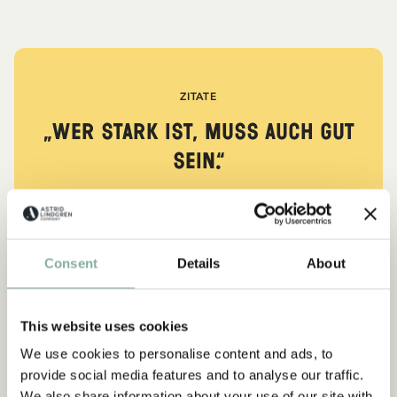
ZITATE
„Wer stark ist, muss auch gut
sein.“
aus Kennst du Pippi Langstrumpf?
DIE PIPPI-LANGSTRUMPF-SAMMLUNG
Consent
Details
About
This website uses cookies
NEU
-15%
We use cookies to personalise content and ads, to
provide social media features and to analyse our traffic.
We also share information about your use of our site with