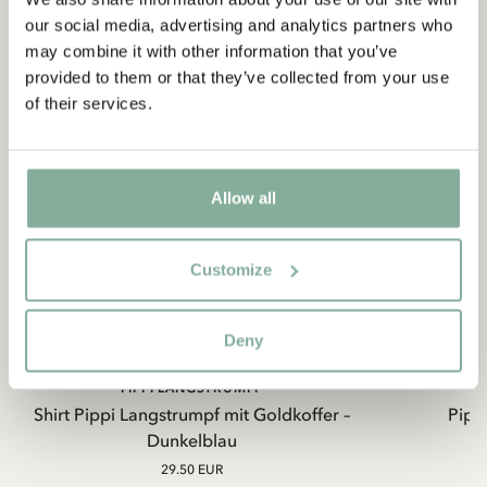
our social media, advertising and analytics partners who
may combine it with other information that you’ve
provided to them or that they’ve collected from your use
of their services.
Allow all
Customize
Deny
PIPPI LANGSTRUMPF
Shirt Pippi Langstrumpf mit Goldkoffer –
Pippi
Dunkelblau
29.50 EUR