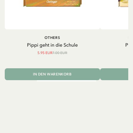
OTHERS
PI
Pippi geht in die Schule
Pip
5.95 EUR
7.00 EUR
IN DEN WARENKORB
I