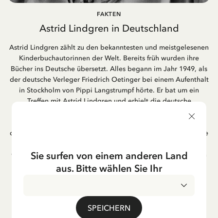
FAKTEN
Astrid Lindgren in Deutschland
Astrid Lindgren zählt zu den bekanntesten und meistgelesenen
Kinderbuchautorinnen der Welt. Bereits früh wurden ihre
Bücher ins Deutsche übersetzt. Alles begann im Jahr 1949, als
der deutsche Verleger Friedrich Oetinger bei einem Aufenthalt
in Stockholm von Pippi Langstrumpf hörte. Er bat um ein
Treffen mit Astrid Lindgren und erhielt die deutsche
Übersetzung der Pippi-Langstrumpf-Trilogie. Bis heute ist der
Hamburger Verlag Friedrich Oetinger der Herausgeber der
deutschen Ausgaben von Astrid Lindgrens Kinderbücher. Viele
der Verfilmungen ihrer Geschichten entstanden als deutsche
Sie surfen von einem anderen Land
Co-Prouktion und werden bis heute regelmäßig im deutschen
Fernsehen ausgestrahlt – insbesondere zur Weihnachtszeit.
aus. Bitte wählen Sie Ihr
Auch die Lieder aus ihren Geschichten erfreuen sich in der
deutschen Übersetzung großer Beliebtheit, darunter das
bekannte Titellied „Hej, Pippi Langstrumpf“.
SPEICHERN