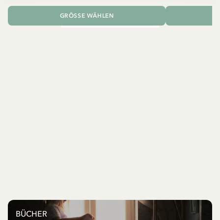
GRÖSSE WÄHLEN
I
BÜCHER