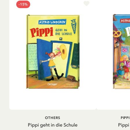
-15%
IN DEN WARENKORB
IN D
OTHERS
PIPP
Pippi geht in die Schule
Pippi