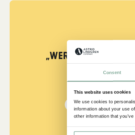
ZITATE
„Wer stark ist, mu
sein.“
Consent
aus Kennst du Pippi Lang
This website uses cookies
We use cookies to personalis
DIE PIPPI-LANGSTRUMPF
information about your use of
other information that you’ve