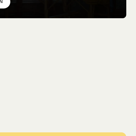
pf
EN