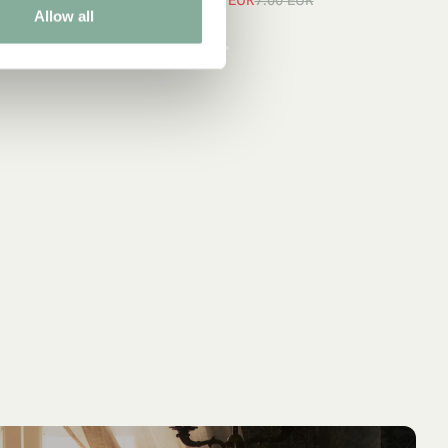
5.95 EUR
7.00 EUR
Allow all
UR