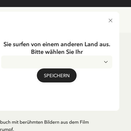
LIEFERLAND
Sie surfen von einem anderen Land aus.
Bitte wählen Sie Ihr
er
0-3 Jahre
Schwedisch
UMPF
SPEICHERN
h Pippi Langstrumpf
p!
MwSt.
buch mit berühmten Bildern aus dem Film
trumpf.