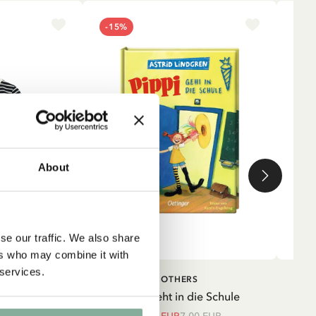
-15%
NE
About
se our traffic. We also share
ers who may combine it with
 services.
IN DEN WARENKORB
IN DEN
TRUMPF
OTHERS
WARENKORB
strumpf mit
Pippi geht in die Schule
Shir
unkelblau