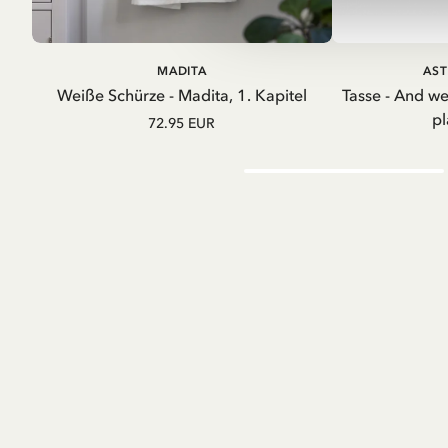
IN DEN WARENKORB
IN D
MADITA
AST
Weiße Schürze - Madita, 1. Kapitel
Tasse - And w
pl
72.95 EUR