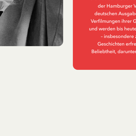
der Hamburger Ve
deutschen Ausgabe
Verfilmungen ihrer 
und werden bis heute
– insbesondere 
Geschichten erfr
Beliebtheit, darunte