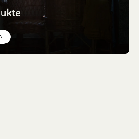
dukte
 im
EN