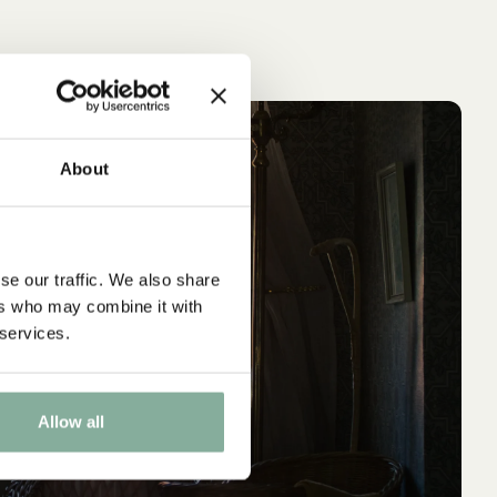
IN DEN WARENKORB
IN 
MICHEL AUS LÖNNEBERGA
PIP
NEU
NEU
Kinderservice Michel aus Lönneberga
Kinderservice 
About
RPET – 5 Teile
34.90 EUR
se our traffic. We also share
ers who may combine it with
 services.
Allow all