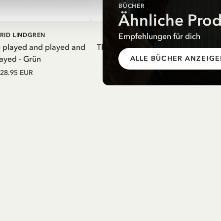
BÜCHER
Ähnliche Pro
EN WARENKORB
IN DEN WARENKORB
Empfehlungen für dich
RID LINDGREN
PIPPI LANGSTRUMPF
e played and played and
Thermosflasche Pippi Langstrumpf
ayed - Grün
Nachthemd Lila – 550 ml
ALLE BÜCHER ANZEIG
28.95 EUR
27.97 EUR
32.90 EUR