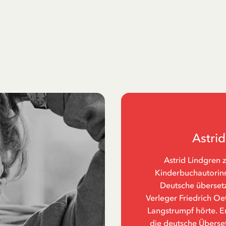
Astri
Astrid Lindgren 
Kinderbuchautorinne
Deutsche übersetz
Verleger Friedrich Oe
Langstrumpf hörte. Er
die deutsche Überset