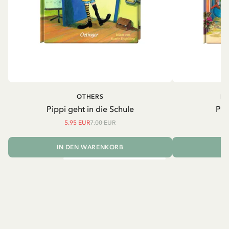
OTHERS
PI
Pippi geht in die Schule
Pip
5.95 EUR
7.00 EUR
IN DEN WARENKORB
I