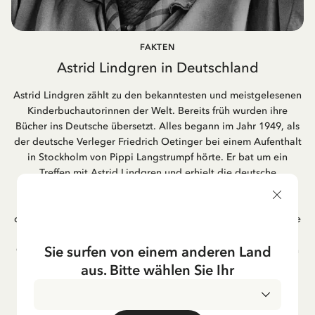
FAKTEN
Astrid Lindgren in Deutschland
Astrid Lindgren zählt zu den bekanntesten und meistgelesenen
Kinderbuchautorinnen der Welt. Bereits früh wurden ihre
Bücher ins Deutsche übersetzt. Alles begann im Jahr 1949, als
der deutsche Verleger Friedrich Oetinger bei einem Aufenthalt
in Stockholm von Pippi Langstrumpf hörte. Er bat um ein
Treffen mit Astrid Lindgren und erhielt die deutsche
Übersetzung der Pippi-Langstrumpf-Trilogie. Bis heute ist der
Hamburger Verlag Friedrich Oetinger der Herausgeber der
deutschen Ausgaben von Astrid Lindgrens Kinderbücher. Viele
der Verfilmungen ihrer Geschichten entstanden als deutsche
Sie surfen von einem anderen Land
Co-Prouktion und werden bis heute regelmäßig im deutschen
Fernsehen ausgestrahlt – insbesondere zur Weihnachtszeit.
aus. Bitte wählen Sie Ihr
Auch die Lieder aus ihren Geschichten erfreuen sich in der
deutschen Übersetzung großer Beliebtheit, darunter das
bekannte Titellied „Hej, Pippi Langstrumpf“.