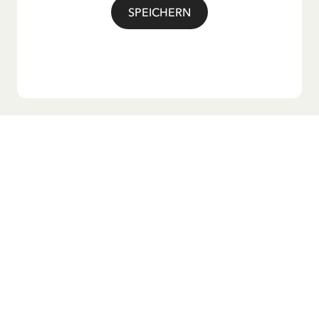
SPEICHERN
Möchtest du unseren Newsletter?
Melde dich zu unserem Newsletter an und erhalte
Gutenachtgeschichten, Neuigkeiten, lustige Produkte und
vieles mehr! Außerdem bekommst du einen Rabattcode
für 10 % auf deine erste Bestellung.