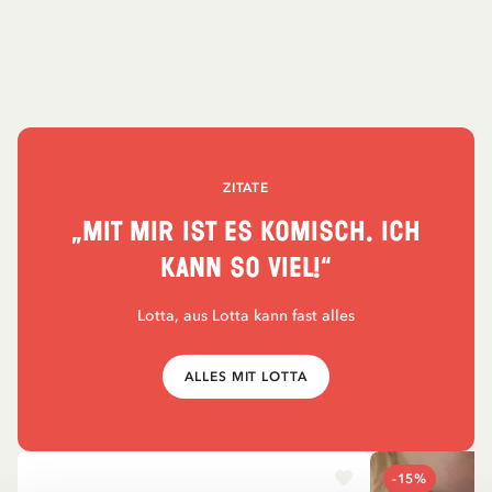
ZITATE
„Mit mir ist es komisch. Ich
kann so viel!“
Lotta, aus Lotta kann fast alles
ALLES MIT LOTTA
-15%