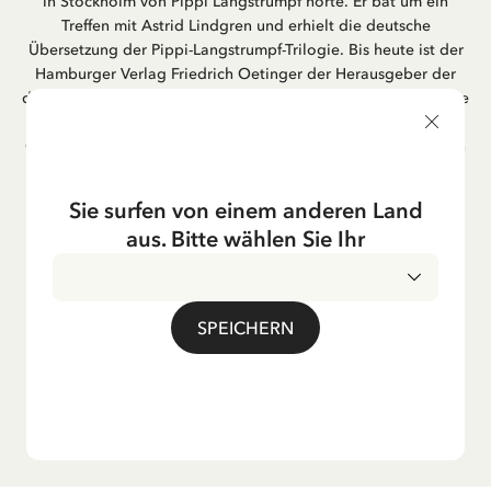
in Stockholm von Pippi Langstrumpf hörte. Er bat um ein
Treffen mit Astrid Lindgren und erhielt die deutsche
Übersetzung der Pippi-Langstrumpf-Trilogie. Bis heute ist der
Hamburger Verlag Friedrich Oetinger der Herausgeber der
deutschen Ausgaben von Astrid Lindgrens Kinderbücher. Viele
der Verfilmungen ihrer Geschichten entstanden als deutsche
Co-Prouktion und werden bis heute regelmäßig im deutschen
Fernsehen ausgestrahlt – insbesondere zur Weihnachtszeit.
Auch die Lieder aus ihren Geschichten erfreuen sich in der
Sie surfen von einem anderen Land
deutschen Übersetzung großer Beliebtheit, darunter das
aus. Bitte wählen Sie Ihr
bekannte Titellied „Hej, Pippi Langstrumpf“.
SPEICHERN