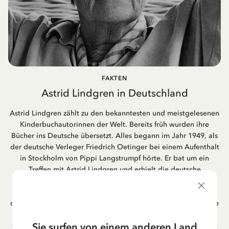
FAKTEN
Astrid Lindgren in Deutschland
Astrid Lindgren zählt zu den bekanntesten und meistgelesenen
Kinderbuchautorinnen der Welt. Bereits früh wurden ihre
Bücher ins Deutsche übersetzt. Alles begann im Jahr 1949, als
der deutsche Verleger Friedrich Oetinger bei einem Aufenthalt
in Stockholm von Pippi Langstrumpf hörte. Er bat um ein
Treffen mit Astrid Lindgren und erhielt die deutsche
Übersetzung der Pippi-Langstrumpf-Trilogie. Bis heute ist der
Hamburger Verlag Friedrich Oetinger der Herausgeber der
deutschen Ausgaben von Astrid Lindgrens Kinderbücher. Viele
der Verfilmungen ihrer Geschichten entstanden als deutsche
Sie surfen von einem anderen Land
Co-Prouktion und werden bis heute regelmäßig im deutschen