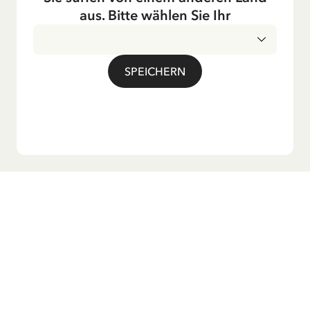
Fernsehen ausgestrahlt – insbesondere zur Weihnachtszeit.
aus. Bitte wählen Sie Ihr
Auch die Lieder aus ihren Geschichten erfreuen sich in der
deutschen Übersetzung großer Beliebtheit, darunter das
bekannte Titellied „Hej, Pippi Langstrumpf“.
SPEICHERN
Möchtest du unseren Newsletter?
Melde dich zu unserem Newsletter an und erhalte
Gutenachtgeschichten, Neuigkeiten, lustige Produkte und