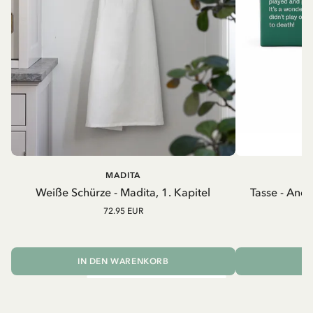
MADITA
A
Weiße Schürze - Madita, 1. Kapitel
Tasse - And
72.95 EUR
IN DEN WARENKORB
I