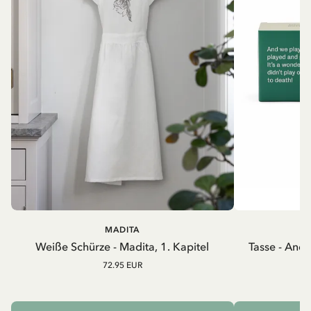
MADITA
A
Weiße Schürze - Madita, 1. Kapitel
Tasse - And
72.95 EUR