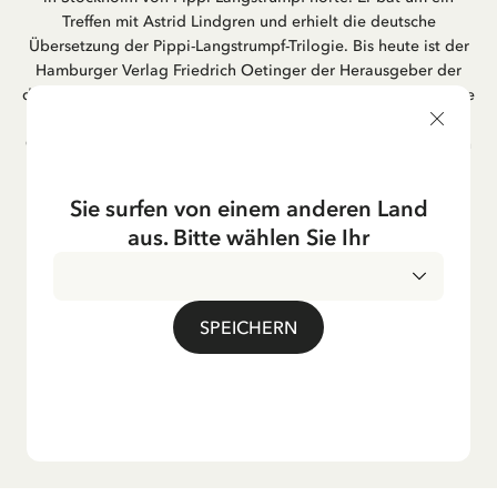
Treffen mit Astrid Lindgren und erhielt die deutsche
Übersetzung der Pippi-Langstrumpf-Trilogie. Bis heute ist der
Hamburger Verlag Friedrich Oetinger der Herausgeber der
deutschen Ausgaben von Astrid Lindgrens Kinderbücher. Viele
der Verfilmungen ihrer Geschichten entstanden als deutsche
Co-Prouktion und werden bis heute regelmäßig im deutschen
Fernsehen ausgestrahlt – insbesondere zur Weihnachtszeit.
Auch die Lieder aus ihren Geschichten erfreuen sich in der
Sie surfen von einem anderen Land
deutschen Übersetzung großer Beliebtheit, darunter das
aus. Bitte wählen Sie Ihr
bekannte Titellied „Hej, Pippi Langstrumpf“.
SPEICHERN