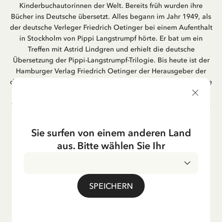
Kinderbuchautorinnen der Welt. Bereits früh wurden ihre
Bücher ins Deutsche übersetzt. Alles begann im Jahr 1949, als
der deutsche Verleger Friedrich Oetinger bei einem Aufenthalt
in Stockholm von Pippi Langstrumpf hörte. Er bat um ein
Treffen mit Astrid Lindgren und erhielt die deutsche
Übersetzung der Pippi-Langstrumpf-Trilogie. Bis heute ist der
Hamburger Verlag Friedrich Oetinger der Herausgeber der
deutschen Ausgaben von Astrid Lindgrens Kinderbücher. Viele
der Verfilmungen ihrer Geschichten entstanden als deutsche
Co-Prouktion und werden bis heute regelmäßig im deutschen
Fernsehen ausgestrahlt – insbesondere zur Weihnachtszeit.
Auch die Lieder aus ihren Geschichten erfreuen sich in der
Sie surfen von einem anderen Land
deutschen Übersetzung großer Beliebtheit, darunter das
aus. Bitte wählen Sie Ihr
bekannte Titellied „Hej, Pippi Langstrumpf“.
SPEICHERN