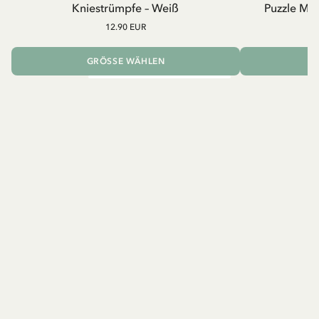
Kniestrümpfe – Weiß
Puzzle Mad
12.90 EUR
GRÖSSE WÄHLEN
I