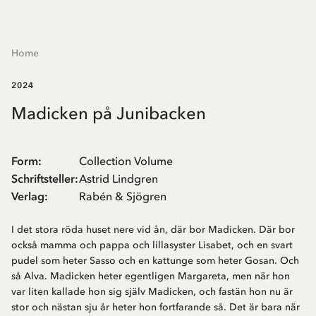
Home
2024
Madicken på Junibacken
Form
:
Collection Volume
Schriftsteller
:
Astrid Lindgren
Verlag
:
Rabén & Sjögren
I det stora röda huset nere vid ån, där bor Madicken. Där bor
också mamma och pappa och lillasyster Lisabet, och en svart
pudel som heter Sasso och en kattunge som heter Gosan. Och
så Alva. Madicken heter egentligen Margareta, men när hon
var liten kallade hon sig själv Madicken, och fastän hon nu är
stor och nästan sju år heter hon fortfarande så. Det är bara när