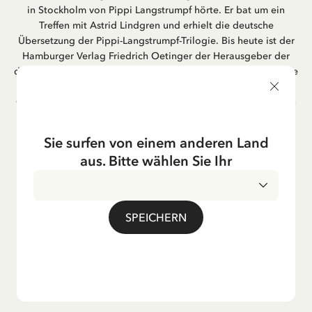
in Stockholm von Pippi Langstrumpf hörte. Er bat um ein
Treffen mit Astrid Lindgren und erhielt die deutsche
Übersetzung der Pippi-Langstrumpf-Trilogie. Bis heute ist der
Hamburger Verlag Friedrich Oetinger der Herausgeber der
deutschen Ausgaben von Astrid Lindgrens Kinderbücher. Viele
der Verfilmungen ihrer Geschichten entstanden als deutsche
Co-Prouktion und werden bis heute regelmäßig im deutschen
Fernsehen ausgestrahlt – insbesondere zur Weihnachtszeit.
Auch die Lieder aus ihren Geschichten erfreuen sich in der
Sie surfen von einem anderen Land
deutschen Übersetzung großer Beliebtheit, darunter das
aus. Bitte wählen Sie Ihr
bekannte Titellied „Hej, Pippi Langstrumpf“.
SPEICHERN