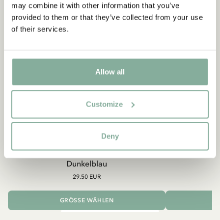
may combine it with other information that you’ve
provided to them or that they’ve collected from your use
of their services.
Allow all
Customize
Deny
PIPPI LANGSTRUMPF
Shirt Pippi Langstrumpf mit Goldkoffer –
Pippi
Dunkelblau
29.50 EUR
GRÖSSE WÄHLEN
I