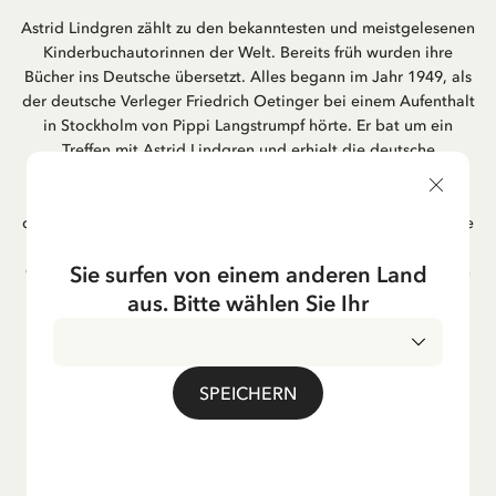
Astrid Lindgren zählt zu den bekanntesten und meistgelesenen
Kinderbuchautorinnen der Welt. Bereits früh wurden ihre
Bücher ins Deutsche übersetzt. Alles begann im Jahr 1949, als
der deutsche Verleger Friedrich Oetinger bei einem Aufenthalt
in Stockholm von Pippi Langstrumpf hörte. Er bat um ein
Treffen mit Astrid Lindgren und erhielt die deutsche
Übersetzung der Pippi-Langstrumpf-Trilogie. Bis heute ist der
Hamburger Verlag Friedrich Oetinger der Herausgeber der
deutschen Ausgaben von Astrid Lindgrens Kinderbücher. Viele
der Verfilmungen ihrer Geschichten entstanden als deutsche
Sie surfen von einem anderen Land
Co-Prouktion und werden bis heute regelmäßig im deutschen
Fernsehen ausgestrahlt – insbesondere zur Weihnachtszeit.
aus. Bitte wählen Sie Ihr
Auch die Lieder aus ihren Geschichten erfreuen sich in der
deutschen Übersetzung großer Beliebtheit, darunter das
bekannte Titellied „Hej, Pippi Langstrumpf“.
SPEICHERN