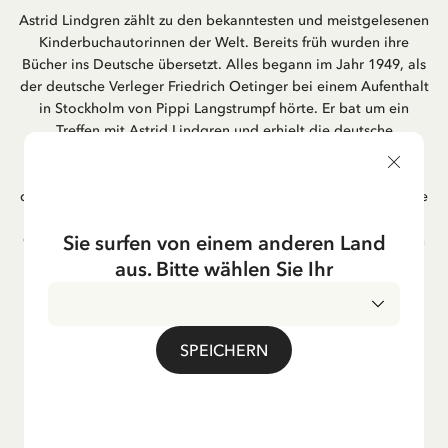
Astrid Lindgren zählt zu den bekanntesten und meistgelesenen
Kinderbuchautorinnen der Welt. Bereits früh wurden ihre
Bücher ins Deutsche übersetzt. Alles begann im Jahr 1949, als
der deutsche Verleger Friedrich Oetinger bei einem Aufenthalt
in Stockholm von Pippi Langstrumpf hörte. Er bat um ein
Treffen mit Astrid Lindgren und erhielt die deutsche
Übersetzung der Pippi-Langstrumpf-Trilogie. Bis heute ist der
Hamburger Verlag Friedrich Oetinger der Herausgeber der
deutschen Ausgaben von Astrid Lindgrens Kinderbücher. Viele
der Verfilmungen ihrer Geschichten entstanden als deutsche
Sie surfen von einem anderen Land
Co-Prouktion und werden bis heute regelmäßig im deutschen
Fernsehen ausgestrahlt – insbesondere zur Weihnachtszeit.
aus. Bitte wählen Sie Ihr
Auch die Lieder aus ihren Geschichten erfreuen sich in der
deutschen Übersetzung großer Beliebtheit, darunter das
bekannte Titellied „Hej, Pippi Langstrumpf“.
SPEICHERN