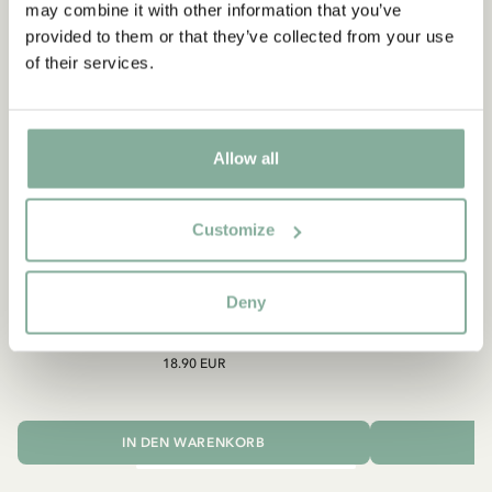
may combine it with other information that you’ve
provided to them or that they’ve collected from your use
of their services.
Allow all
Customize
Deny
MICHEL AUS LÖNNEBERGA
MICH
Mütze Michel aus Lönneberga - Dunkelblau
Kinderservice
18.90 EUR
IN DEN WARENKORB
I