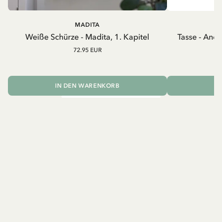
MADITA
A
Weiße Schürze - Madita, 1. Kapitel
Tasse - And
72.95 EUR
IN DEN WARENKORB
I