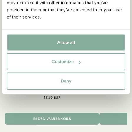
may combine it with other information that you’ve
provided to them or that they’ve collected from your use
of their services.
Allow all
Customize
Deny
MICHEL AUS LÖNNEBERGA
MICH
Mütze Michel aus Lönneberga - Dunkelblau
Kinderservice
18.90 EUR
IN DEN WARENKORB
I