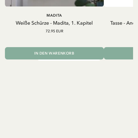
MADITA
A
Weiße Schürze - Madita, 1. Kapitel
Tasse - And
72.95 EUR
IN DEN WARENKORB
I