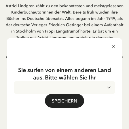
Astrid Lindgren zählt zu den bekanntesten und meistgelesenen
Kinderbuchautorinnen der Welt. Bereits früh wurden ihre
Bücher ins Deutsche übersetzt. Alles begann im Jahr 1949, als
der deutsche Verleger Friedrich Oetinger bei einem Aufenthalt
in Stockholm von Pippi Langstrumpf hörte. Er bat um ein
Treffen mit Astrid Lindgren und erhielt die deutsche
Übersetzung der Pippi-Langstrumpf-Trilogie. Bis heute ist der
Hamburger Verlag Friedrich Oetinger der Herausgeber der
deutschen Ausgaben von Astrid Lindgrens Kinderbücher. Viele
der Verfilmungen ihrer Geschichten entstanden als deutsche
Sie surfen von einem anderen Land
Co-Prouktion und werden bis heute regelmäßig im deutschen
Fernsehen ausgestrahlt – insbesondere zur Weihnachtszeit.
aus. Bitte wählen Sie Ihr
Auch die Lieder aus ihren Geschichten erfreuen sich in der
deutschen Übersetzung großer Beliebtheit, darunter das
bekannte Titellied „Hej, Pippi Langstrumpf“.
SPEICHERN